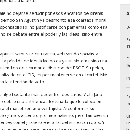
mpondrá a la otra?
ale no dejarse seducir por esos encantos de sirena:
A
e tiempo San Agustín ya desmontó esa coartada moral
esponsabilidad, no justificarse con pamemas como ésa
D
no se debate entre el poder y las ideas, sino entre
E
T
apunta Sami Naïr en Francia, «el Partido Socialista
E
 La pérdida de identidad no es ya un síntoma sino una
Gr
ntendido de rearmar el discurso del PSOE. Su pelea,
ializado en el CIS, es por mantenerse en el cartel. Más
m
a la intención de veto.
no algo bastante más pedestre: dos caras. Y ahí Jano
E
so sobre una aritmética afortunada que le coloca en
I
ra el maniobrerismo ventajista. Al conformar su
 guiños al centro y al nacionalismo, pero también un
U
uentes con el granero electoral del sur están rotos. Y
t
rcadas: ella pisará Ferraz sobre su cadáver político.
la