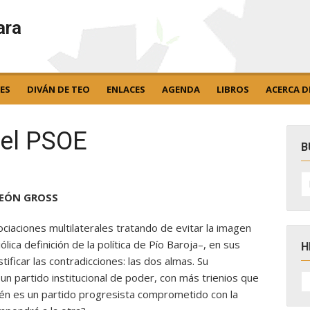
ara
ES
DIVÁN DE TEO
ENLACES
AGENDA
LIBROS
ACERCA D
del PSOE
B
B
po
LEÓN GROSS
iaciones multilaterales tratando de evitar la imagen
lica definición de la política de Pío Baroja–, en sus
H
stificar las contradicciones: las dos almas. Su
H
un partido institucional de poder, con más trienios que
D
én es un partido progresista comprometido con la
N