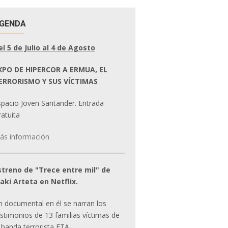
GENDA
el 5 de Julio al 4 de Agosto
XPO DE HIPERCOR A ERMUA, EL
ERRORISMO Y SUS VÍCTIMAS
spacio Joven Santander. Entrada
atuita
ás información
streno de "Trece entre mil" de
ñaki Arteta en Netflix.
n documental en él se narran los
estimonios de 13 familias víctimas de
 banda terrorista ETA.