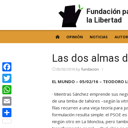
Skip
to
Fundación p
content
la Libertad
OPINIÓN
NOTICIAS
AUTOR
Las dos almas 
05/02/2016
by
fundacion
/
Facebook
EL MUNDO – 05/02/16 – TEODORO 
Twitter
· Mientras Sánchez emprende sus negoc
WhatsApp
de una timba de tahúres –según la vitrió
filas recurren a una vieja teoría para ju
Email
formulación resulta simple: el PSOE es 
ningún otro en La Moncloa, pero tambi
Compartir