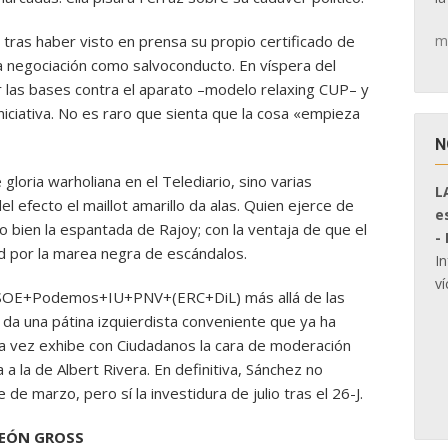
m
 tras haber visto en prensa su propio certificado de
a negociación como salvoconducto. En víspera del
 las bases contra el aparato –modelo relaxing CUP– y
 iniciativa. No es raro que sienta que la cosa «empieza
N
gloria warholiana en el Telediario, sino varias
L
l efecto el maillot amarillo da alas. Quien ejerce de
e
o bien la espantada de Rajoy; con la ventaja de que el
-
ad por la marea negra de escándalos.
I
ví
 PSOE+Podemos+IU+PNV+(ERC+DiL) más allá de las
e da una pátina izquierdista conveniente que ya ha
la vez exhibe con Ciudadanos la cara de moderación
a la de Albert Rivera. En definitiva, Sánchez no
 de marzo, pero sí la investidura de julio tras el 26-J.
LEÓN GROSS