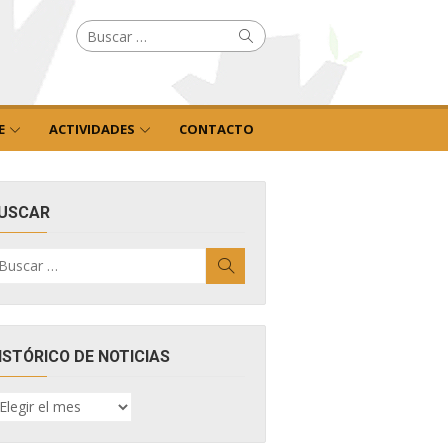
Buscar
Buscar
por:
E
ACTIVIDADES
CONTACTO
USCAR
uscar
Buscar
r:
ISTÓRICO DE NOTICIAS
ISTÓRICO
E
OTICIAS