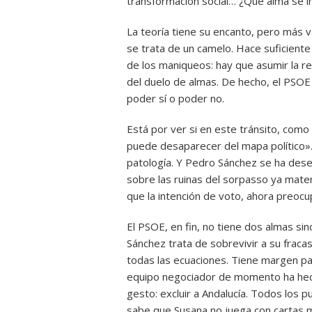
transformación social… ¿Qué alma se i
La teoría tiene su encanto, pero más v
se trata de un camelo. Hace suficient
de los maniqueos: hay que asumir la r
del duelo de almas. De hecho, el PSOE 
poder sí o poder no.
Está por ver si en este tránsito, como 
puede desaparecer del mapa político».
patología. Y Pedro Sánchez se ha dese
sobre las ruinas del sorpasso ya mater
que la intención de voto, ahora preocup
El PSOE, en fin, no tiene dos almas si
Sánchez trata de sobrevivir a su fraca
todas las ecuaciones. Tiene margen pa
equipo negociador de momento ha hecho
gesto: excluir a Andalucía. Todos los p
sabe que Susana no juega con cartas ma