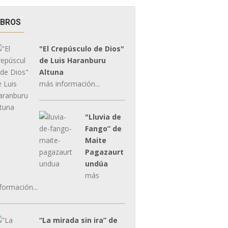
IBROS
"El Crepúsculo de Dios"
de Luis Haranburu
Altuna
más información...
"Lluvia de
Fango” de
Maite
Pagazaurt
undúa
más
formación...
“La mirada sin ira” de