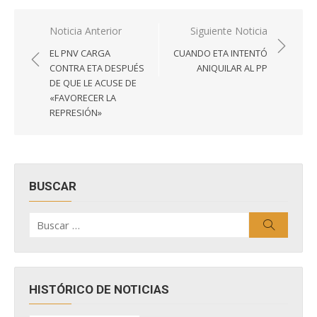
Navegación
Noticia Anterior
Siguiente Noticia
de
EL PNV CARGA
CUANDO ETA INTENTÓ
entradas
CONTRA ETA DESPUÉS
ANIQUILAR AL PP
DE QUE LE ACUSE DE
«FAVORECER LA
REPRESIÓN»
BUSCAR
Buscar
Buscar
por:
HISTÓRICO DE NOTICIAS