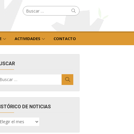
Buscar
Buscar
por:
E
ACTIVIDADES
CONTACTO
USCAR
uscar
Buscar
r:
ISTÓRICO DE NOTICIAS
ISTÓRICO
E
OTICIAS