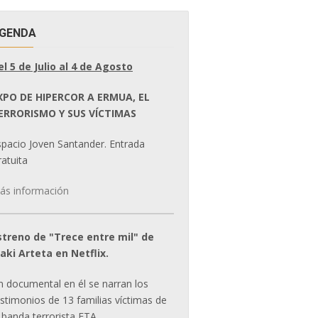
GENDA
el 5 de Julio al 4 de Agosto
XPO DE HIPERCOR A ERMUA, EL
ERRORISMO Y SUS VÍCTIMAS
spacio Joven Santander. Entrada
atuita
ás información
streno de "Trece entre mil" de
ñaki Arteta en Netflix.
n documental en él se narran los
estimonios de 13 familias víctimas de
 banda terrorista ETA.