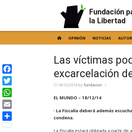
Skip
to
Fundación p
content
la Libertad
OPINIÓN
NOTICIAS
AUTOR
Las víctimas podr
excarcelación de
Facebook
18/12/2014
by
fundacion
/
Twitter
EL MUNDO – 18/12/14
WhatsApp
· La Fiscalía deberá además escuch
Email
condena.
Compartir
La Fiscalía estará obligada a partir de