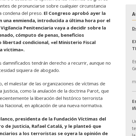
 antes de pronunciarse sobre cualquier circunstancia
la condena del preso.
El Congreso aprobó ayer la
A
n una enmienda, introducida a última hora por el
Vigilancia Penitenciaria vaya a decidir sobre la
D
denado, cómputo de penas, beneficios
E
 libertad condicional, «el Ministerio Fiscal
T
a víctima».
E
 damnificados tendrán derecho a recurrir, aunque no
Gr
ecesidad siquiera de abogado.
m
, el malestar de las organizaciones de víctimas de
 Justicia, como la anulación de la doctrina Parot, que
ecientemente la liberación del histórico terrorista
E
ia Nacional, en aplicación de una nueva normativa.
I
lanco, presidenta de la Fundación Víctimas del
U
o de Justicia, Rafael Catalá, y le planteó que
t
ciarios a los terroristas se oyera la opinión de
la