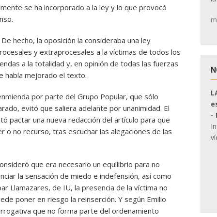
lmente se ha incorporado a la ley y lo que provocó
nso.
m
. De hecho, la oposición la consideraba una ley
ocesales y extraprocesales a la víctimas de todos los
ndas a la totalidad y, en opinión de todas las fuerzas
N
se había mejorado el texto.
L
enmienda por parte del Grupo Popular, que sólo
e
ado, evitó que saliera adelante por unanimidad. El
-
ntó pactar una nueva redacción del artículo para que
I
ner o no recurso, tras escuchar las alegaciones de las
ví
consideró que era necesario un equilibrio para no
nciar la sensación de miedo e indefensión, así como
r Llamazares, de IU, la presencia de la víctima no
uede poner en riesgo la reinserción. Y según Emilio
rerrogativa que no forma parte del ordenamiento