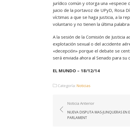
jurídico común y otorga una «especie d
juicio de la portavoz de UPyD, Rosa D
víctimas a que se haga justicia, a la r
voluntario y no tienen la última palabra
A la sesión de la Comisión de Justicia
explotación sexual o del accidente aé
«decepción» porque el debate se centr
será enviada ahora al Senado para su 
EL MUNDO – 18/12/14
Categoría:
Noticias
Navegación
Noticia Anterior
de
NUEVA DISPUTA MAS-JUNQUERAS EN E
entradas
PARLAMENT