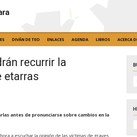
ara
ES
DIVÁN DE TEO
ENLACES
AGENDA
LIBROS
ACERCA D
án recurrir la
B
 etarras
B
po
H
arlas antes de pronunciarse sobre cambios en la
H
D
N
 ahora a escuchar la opinión de las víctimas de graves