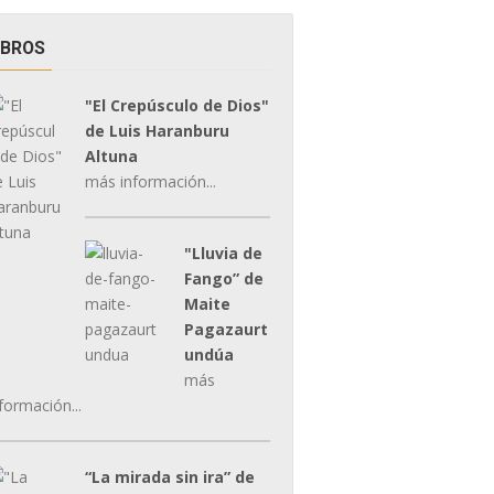
IBROS
"El Crepúsculo de Dios"
de Luis Haranburu
Altuna
más información...
"Lluvia de
Fango” de
Maite
Pagazaurt
undúa
más
formación...
“La mirada sin ira” de