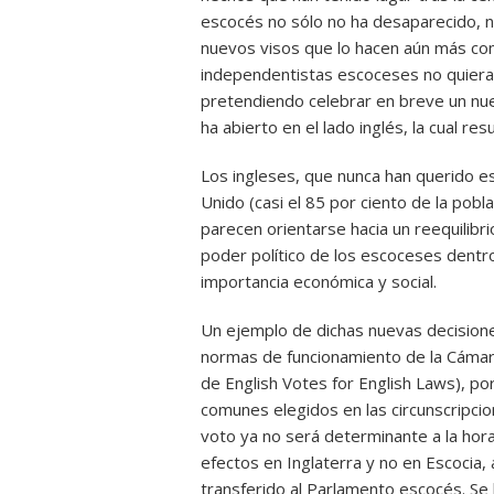
escocés no sólo no ha desaparecido, ni
nuevos visos que lo hacen aún más com
independentistas escoceses no quieran
pretendiendo celebrar en breve un nue
ha abierto en el lado inglés, la cual r
Los ingleses, que nunca han querido es
Unido (casi el 85 por ciento de la pob
parecen orientarse hacia un reequilibr
poder político de los escoceses dentr
importancia económica y social.
Un ejemplo de dichas nuevas decisione
normas de funcionamiento de la Cámar
de English Votes for English Laws), po
comunes elegidos en las circunscripcion
voto ya no será determinante a la hor
efectos en Inglaterra y no en Escocia,
transferido al Parlamento escocés. Se