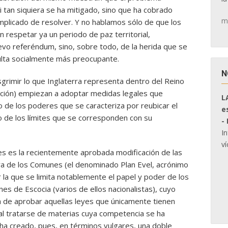
 tan siquiera se ha mitigado, sino que ha cobrado
m
plicado de resolver. Y no hablamos sólo de que los
 respetar ya un periodo de paz territorial,
vo referéndum, sino, sobre todo, de la herida que se
esulta socialmente más preocupante.
N
grimir lo que Inglaterra representa dentro del Reino
lación) empiezan a adoptar medidas legales que
L
io de los poderes que se caracteriza por reubicar el
e
o de los límites que se corresponden con su
-
I
ví
s es la recientemente aprobada modificación de las
a de los Comunes (el denominado Plan Evel, acrónimo
r la que se limita notablemente el papel y poder de los
es de Escocia (varios de ellos nacionalistas), cuyo
a de aprobar aquellas leyes que únicamente tienen
 al tratarse de materias cuya competencia se ha
 ha creado, pues, en términos vulgares, una doble