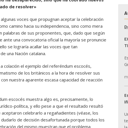
cado de resolver»
A
algunas voces que propugnan aceptar la celebración
como camino hacia su independencia, sino como mera
D
, en palabras de sus proponentes, que, dado que según
E
 ante una convocatoria oficial la mayoría se pronuncie
T
llo se lograría acallar las voces que tan
de una Nación catalana.
E
Gr
 a colación el ejemplo del referéndum escocés,
gmatismo de los británicos a la hora de resolver sus
m
 con nuestra aparente escasa capacidad de reacción
E
ndum escocés muestra algo es, precisamente, lo
I
rídico-política, y ello pese a que el resultado resultó
e aceptaron celebrarlo a regañadientes (véase, los
U
in dudarlo de decisión desafortunada porque todos los
t
elebración del mismo muestran que el problema
la