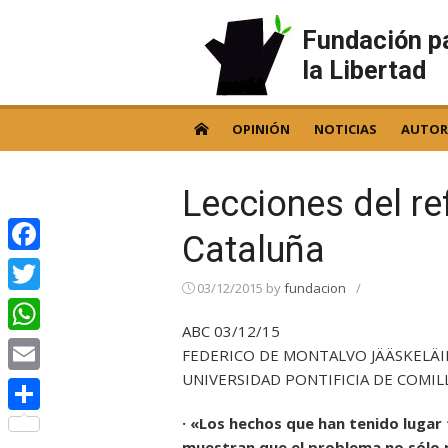
Skip
to
Fundación p
content
la Libertad
OPINIÓN
NOTICIAS
AUTOR
Lecciones del r
Cataluña
Facebook
03/12/2015
by
fundacion
/
Twitter
ABC 03/12/15
WhatsApp
FEDERICO DE MONTALVO JÄÄSKELÄI
UNIVERSIDAD PONTIFICIA DE COMILL
Email
· «Los hechos que han tenido lugar 
Compartir
muestran que el problema no sólo 