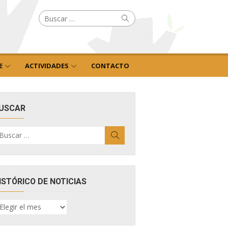
Buscar
Buscar
por:
E
ACTIVIDADES
CONTACTO
USCAR
uscar
Buscar
r:
ISTÓRICO DE NOTICIAS
ISTÓRICO
E
OTICIAS