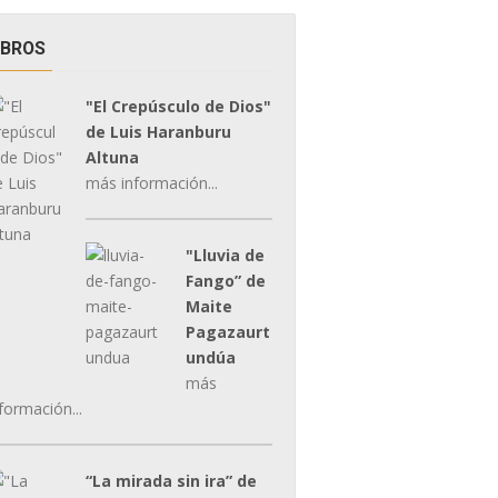
IBROS
"El Crepúsculo de Dios"
de Luis Haranburu
Altuna
más información...
"Lluvia de
Fango” de
Maite
Pagazaurt
undúa
más
formación...
“La mirada sin ira” de