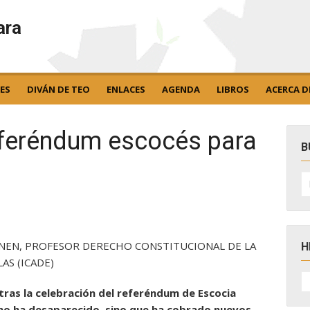
ara
ES
DIVÁN DE TEO
ENLACES
AGENDA
LIBROS
ACERCA D
eferéndum escocés para
B
B
po
NEN, PROFESOR DERECHO CONSTITUCIONAL DE LA
H
AS (ICADE)
H
D
tras la celebración del referéndum de Escocia
N
no ha desaparecido, sino que ha cobrado nuevos