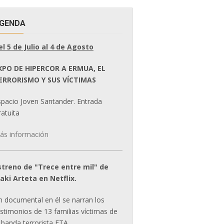
GENDA
el 5 de Julio al 4 de Agosto
XPO DE HIPERCOR A ERMUA, EL
ERRORISMO Y SUS VÍCTIMAS
spacio Joven Santander. Entrada
atuita
ás información
streno de "Trece entre mil" de
ñaki Arteta en Netflix.
n documental en él se narran los
estimonios de 13 familias víctimas de
 banda terrorista ETA.