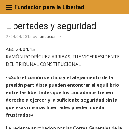
Skip
to
Fundación para la Libertad
content
Libertades y seguridad
24/04/2015
by
fundacion
/
ABC 24/04/15
RAMÓN RODRÍGUEZ ARRIBAS, FUE VICEPRESIDENTE
DEL TRIBUNAL CONSTITUCIONAL
· «Solo el común sentido y el alejamiento de la
presión partidista pueden encontrar el equilibrio
entre las libertades que los ciudadanos tienen
derecho a ejercer y la suficiente seguridad sin la
que esas mismas libertades pueden quedar
frustradas»
LA reciente aprobación por las Cortes Generales de la