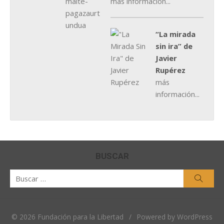
más información...
“La mirada
sin ira” de
Javier
Rupérez
más
información...
BUSCAR
Buscar
Busca
por:
© 2026 Fundación para la Libertad
/
Powered by WordPress