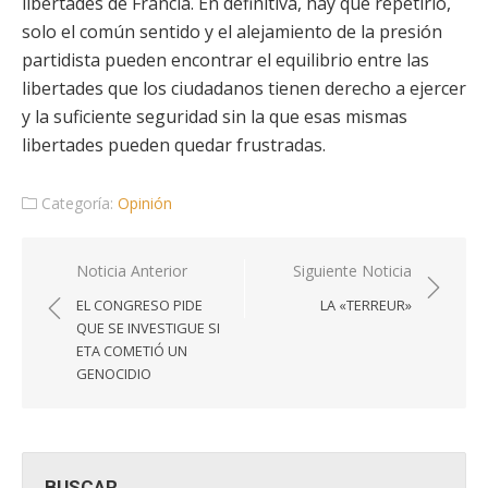
libertades de Francia. En definitiva, hay que repetirlo,
solo el común sentido y el alejamiento de la presión
partidista pueden encontrar el equilibrio entre las
libertades que los ciudadanos tienen derecho a ejercer
y la suficiente seguridad sin la que esas mismas
libertades pueden quedar frustradas.
Categoría:
Opinión
Navegación
Noticia Anterior
Siguiente Noticia
de
EL CONGRESO PIDE
LA «TERREUR»
entradas
QUE SE INVESTIGUE SI
ETA COMETIÓ UN
GENOCIDIO
BUSCAR