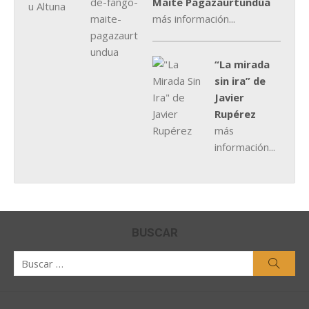
Maite Pagazaurtundúa
más información...
“La mirada
sin ira” de
Javier
Rupérez
más
información...
BUSCAR
Buscar
Busca
por: