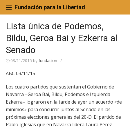
Skip
to
Fundación para la Libertad
content
Lista única de Podemos,
Bildu, Geroa Bai y Ezkerra al
Senado
03/11/2015
by
fundacion
/
ABC 03/11/15
Los cuatro partidos que sustentan el Gobierno de
Navarra –Geroa Bai, Bildu, Podemos e Izquierda
Ezkerra– lograron en la tarde de ayer un acuerdo «de
mínimos» para concurrir juntos al Senado en las
próximas elecciones generales del 20-D. El partido de
Pablo Iglesias que en Navarra lidera Laura Pérez