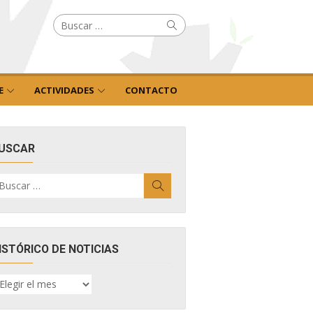
Buscar
Buscar
por:
E
ACTIVIDADES
CONTACTO
USCAR
uscar
Buscar
r:
ISTÓRICO DE NOTICIAS
ISTÓRICO
E
OTICIAS