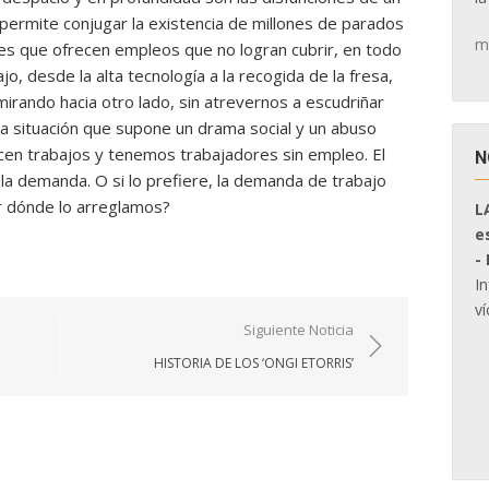
permite conjugar la existencia de millones de parados
m
es que ofrecen empleos que no logran cubrir, en todo
o, desde la alta tecnología a la recogida de la fresa,
mirando hacia otro lado, sin atrevernos a escudriñar
sa situación que supone un drama social y un abuso
cen trabajos y tenemos trabajadores sin empleo. El
N
la demanda. O si lo prefiere, la demanda de trabajo
or dónde lo arreglamos?
L
e
-
I
ví
Siguiente Noticia
HISTORIA DE LOS ‘ONGI ETORRIS’