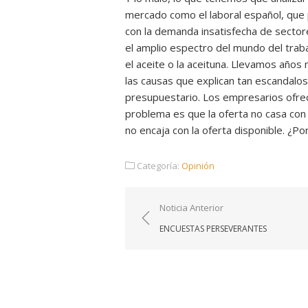
mercado como el laboral español, que 
con la demanda insatisfecha de sector
el amplio espectro del mundo del trabaj
el aceite o la aceituna. Llevamos años 
las causas que explican tan escandalo
presupuestario. Los empresarios ofre
problema es que la oferta no casa con 
no encaja con la oferta disponible. ¿P
Categoría:
Opinión
Navegación
Noticia Anterior
de
ENCUESTAS PERSEVERANTES
entradas