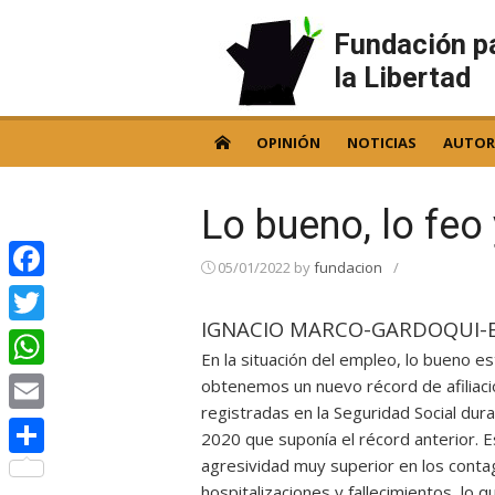
Skip
to
Fundación p
content
la Libertad
OPINIÓN
NOTICIAS
AUTOR
Lo bueno, lo feo
05/01/2022
by
fundacion
/
Facebook
IGNACIO MARCO-GARDOQUI-
Twitter
En la situación del empleo, lo bueno est
WhatsApp
obtenemos un nuevo récord de afiliaci
registradas en la Seguridad Social du
Email
2020 que suponía el récord anterior. E
agresividad muy superior en los cont
Compartir
hospitalizaciones y fallecimientos, lo q