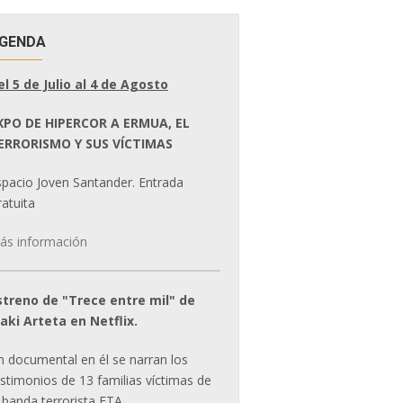
GENDA
el 5 de Julio al 4 de Agosto
XPO DE HIPERCOR A ERMUA, EL
ERRORISMO Y SUS VÍCTIMAS
spacio Joven Santander. Entrada
atuita
ás información
streno de "Trece entre mil" de
ñaki Arteta en Netflix.
n documental en él se narran los
estimonios de 13 familias víctimas de
 banda terrorista ETA.