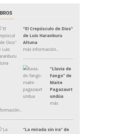
IBROS
"El Crepúsculo de Dios"
de Luis Haranburu
Altuna
más información...
"Lluvia de
Fango” de
Maite
Pagazaurt
undúa
más
formación...
“La mirada sin ira” de