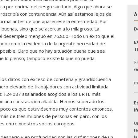
a por encima del riesgo sanitario. Algo que ahora se
roscribía con contundencia. Aún así estamos lejos de
A
 normal antes de que apareciese la enfermedad. Por
n buenas, sino que se acercan a lo milagroso. La
D
y el desempleo menguó en 76.800. Todo un éxito que el
E
rado como la evidencia de la urgente necesidad de
T
 posible. Claro que no hay situación buena que sea
ue lo pienso, tampoco existe la que no pueda
E
Gr
 los datos con exceso de cohetería y grandilocuencia
m
mero elevado de trabajadores con actividad limitada
s: 124.087 asalariados acogidos a los ERTE más
n una constatación añadida. Hemos superado los
E
 tampoco es que estuviésemos muy contentos entonces,
I
más de tres millones de personas en paro, con los
U
les entre nuestros socios europeos.
t
 despacio y en profundidad son las disfunciones de un
la