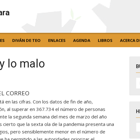
ara
ES
DIVÁN DE TEO
ENLACES
AGENDA
LIBROS
ACERCA D
 y lo malo
B
B
po
EL CORREO
á en las cifras. Con los datos de fin de año,
ón, al superar en 367.734 el número de personas
H
rante la segunda semana del mes de marzo del año
s cierto que la sexta ola de la pandemia presenta una
H
D
agios, pero sensiblemente menor en el número de
N
ue ha permitido a las autoridades priorizar el