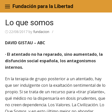
Skip
to
Fundación para la Libertad
content
Lo que somos
22/08/2017
by
fundacion
/
DAVID GISTAU – ABC
· El atentado no ha reparado, sino aumentado, la
disfunción social española, los antagonismos
internos.
En la terapia de grupo posterior a un atentado, hay
que ser indulgente con la exaltación sentimental de lo
propio. Si se trata de un recurso para «tirar p’alante»,
qué médico no la dispensaría en dosis prudentes, que
no creen dependencia. Los Valores. La Civilización. Lo
Que Somos, y en esto último mejor no ahondar