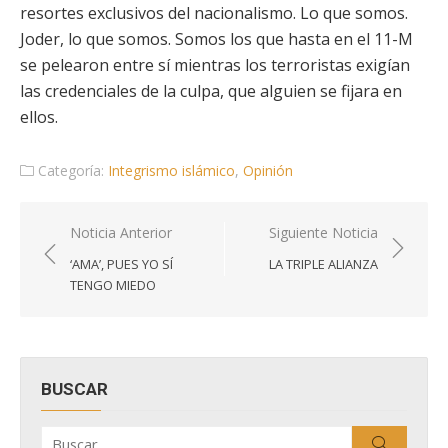
resortes exclusivos del nacionalismo. Lo que somos.
Joder, lo que somos. Somos los que hasta en el 11-M
se pelearon entre sí mientras los terroristas exigían
las credenciales de la culpa, que alguien se fijara en
ellos.
Categoría:
Integrismo islámico
,
Opinión
Navegación
Noticia Anterior
Siguiente Noticia
de
‘AMA’, PUES YO SÍ
LA TRIPLE ALIANZA
entradas
TENGO MIEDO
BUSCAR
Buscar
Buscar
por: