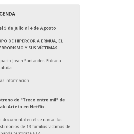
GENDA
el 5 de Julio al 4 de Agosto
XPO DE HIPERCOR A ERMUA, EL
ERRORISMO Y SUS VÍCTIMAS
spacio Joven Santander. Entrada
atuita
ás información
streno de "Trece entre mil" de
ñaki Arteta en Netflix.
n documental en él se narran los
estimonios de 13 familias víctimas de
 banda terrorista ETA.