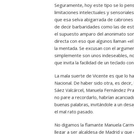
Seguramente, hoy este tipo se lo pen
limitaciones intelectuales y sensoriale
que esa selva abigarrada de cabrones 
de decir barbaridades como las de este 
el supuesto amparo del anonimato son
directa con eso que algunos llaman «el
la mentada. Se excusan con el argumen
simplemente son unos indeseables, no 
que invita la facilidad de un teclado c
La mala suerte de Vicente es que lo ha
Nacional. De haber sido otra, es decir,
Sáez Valcárcel, Manuela Fernández Pra
no pare a recordarlo, habrían acariciad
buenas palabras, invitándole a un des
el mal rato pasado.
No digamos la flamante Manuela Carm
llegar a ser alcaldesa de Madrid y que