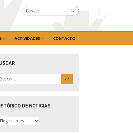
Buscar
Buscar
por:
E
ACTIVIDADES
CONTACTO
USCAR
uscar
Buscar
r:
ISTÓRICO DE NOTICIAS
ISTÓRICO
E
OTICIAS