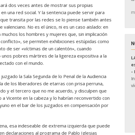
sará dos veces antes de mostrar sus propias
m
s en una red social. Y la sentencia puede servir para
que transita por las redes se lo piense también antes
valenciano. No es el único, ni es un caso aislado: en
 muchos los hombres y mujeres que, sin implicación
 conflicto», se permiten exhibiciones estúpidas como
N
to de ser «víctimas de un calentón», cuando
unos pobres mártires de la ligereza expositiva a la
L
onectado con el mundo.
e
-
 juzgado la Sala Segunda de lo Penal de la Audiencia
I
 la de los liberadores de etarras con prisa perruna,
ví
do y el tercero que no me acuerdo, y disculpen que
o a Vicente en la cabeza y lo habrían reconvertido con
ayuno en el bar de los juzgados en compensación por
ena, esa indeseable de extrema izquierda que puede
 en declaraciones al programa de Pablo Iglesias