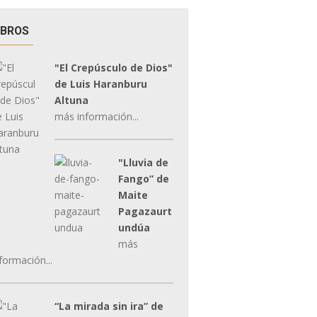
IBROS
"El Crepúsculo de Dios"
de Luis Haranburu
Altuna
más información...
"Lluvia de
Fango” de
Maite
Pagazaurt
undúa
más
formación...
“La mirada sin ira” de