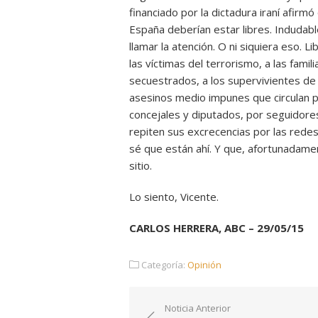
financiado por la dictadura iraní afir
España deberían estar libres. Indudable
llamar la atención. O ni siquiera eso.
las víctimas del terrorismo, a las famil
secuestrados, a los supervivientes de 
asesinos medio impunes que circulan p
concejales y diputados, por seguidore
repiten sus excrecencias por las redes
sé que están ahí. Y que, afortunadame
sitio.
Lo siento, Vicente.
CARLOS HERRERA, ABC – 29/05/15
Categoría:
Opinión
Navegación
Noticia Anterior