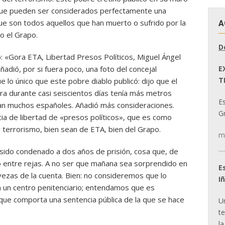
que pueden ser considerados perfectamente una
que son todos aquellos que han muerto o sufrido por la
A
o el Grapo.
D
: «Gora ETA, Libertad Presos Políticos, Miguel Ángel
E
adió, por si fuera poco, una foto del concejal
T
 lo único que este pobre diablo publicó: dijo que el
ra durante casi seiscientos días tenía más metros
E
tan muchos españoles. Añadió más consideraciones.
Gr
cia de libertad de «presos políticos», que es como
r terrorismo, bien sean de ETA, bien del Grapo.
m
 sido condenado a dos años de prisión, cosa que, de
o entre rejas. A no ser que mañana sea sorprendido en
E
vezas de la cuenta. Bien: no consideremos que lo
I
n un centro penitenciario; entendamos que es
l que comporta una sentencia pública de la que se hace
U
t
la