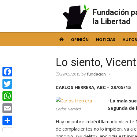
Skip
to
Fundación p
content
la Libertad
OPINIÓN
NOTICIAS
AUTOR
Lo siento, Vicen
29/05/2015
by
fundacion
/
Facebook
CARLOS HERRERA, ABC – 29/05/15
Twitter
· La mala sue
WhatsApp
Segunda de l
Carlos Herrera
Email
Hay un pobre imbécil llamado Vicente
de complacientes no lo impiden, va a e
Compartir
principio. ¿Su delito?: apología estúpi