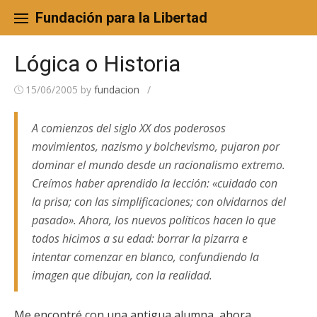
Skip
to
Fundación para la Libertad
content
Lógica o Historia
15/06/2005
by
fundacion
/
A comienzos del siglo XX dos poderosos
movimientos, nazismo y bolchevismo, pujaron por
dominar el mundo desde un racionalismo extremo.
Creímos haber aprendido la lección: «cuidado con
la prisa; con las simplificaciones; con olvidarnos del
pasado». Ahora, los nuevos políticos hacen lo que
todos hicimos a su edad: borrar la pizarra e
intentar comenzar en blanco, confundiendo la
imagen que dibujan, con la realidad.
Me encontré con una antigua alumna, ahora