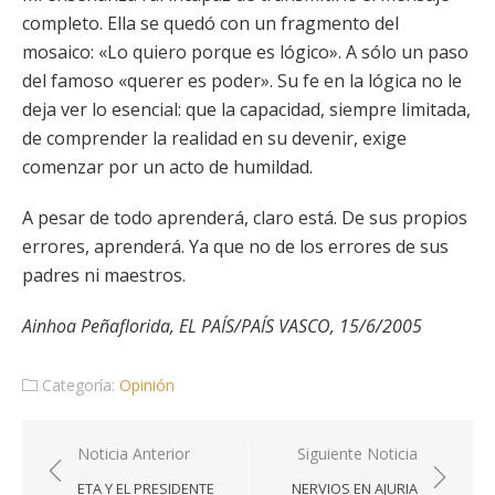
completo. Ella se quedó con un fragmento del
mosaico: «Lo quiero porque es lógico». A sólo un paso
del famoso «querer es poder». Su fe en la lógica no le
deja ver lo esencial: que la capacidad, siempre limitada,
de comprender la realidad en su devenir, exige
comenzar por un acto de humildad.
A pesar de todo aprenderá, claro está. De sus propios
errores, aprenderá. Ya que no de los errores de sus
padres ni maestros.
Ainhoa Peñaflorida, EL PAÍS/PAÍS VASCO, 15/6/2005
Categoría:
Opinión
Navegación
Noticia Anterior
Siguiente Noticia
de
ETA Y EL PRESIDENTE
NERVIOS EN AJURIA