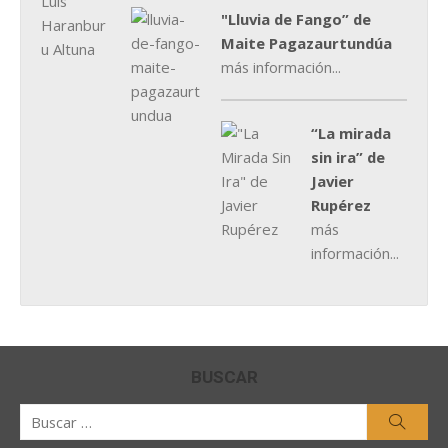
"Lluvia de Fango” de
Maite Pagazaurtundúa
más información...
“La mirada
sin ira” de
Javier
Rupérez
más
información...
BUSCAR
Buscar
Busca
por: