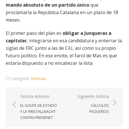
mando absoluto de un partido único
que
proclamaría la República Catalana en un plazo de 18
meses.
El primer paso del plan es
obligar a Junqueras a
capitular
, integrarse en esa candidatura y enterrar la
siglas de ERC junto a las de CiU, así como su propio
futuro político. En ese envite, el farol de Mas es que
estaría dispuesto a no encabezar la lista.
Categoría:
Noticias
Navegación
Noticia Anterior
Siguiente Noticia
de
EL GOLPE DE ESTADO
CÁLCULOS
entradas
Y LA ‘KRISTALLNACHT’
PEQUEÑOS
CONTRA FREIXENET