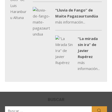
"Lluvia de Fango” de
Maite Pagazaurtundúa
más información...
“La mirada
sin ira” de
Javier
Rupérez
más
información...
BUSCAR
Buscar
Busca
por: