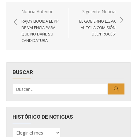
Navegación
Noticia Anterior
Siguiente Noticia
de
RAJOY LIQUIDA EL PP
EL GOBIERNO LLEVA
entradas
DE VALENCIA PARA
AL TC LA COMISIÓN
QUE NO DAÑE SU
DEL ‘PROCÉS’
CANDIDATURA
BUSCAR
Buscar
Buscar
por:
HISTÓRICO DE NOTICIAS
HISTÓRICO
DE