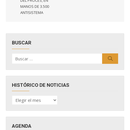
entradas
DEL PROCES, EN
MANOS DE 3.500
ANTISISTEMA
BUSCAR
Buscar
Buscar
por:
HISTÓRICO DE NOTICIAS
HISTÓRICO
DE
NOTICIAS
AGENDA