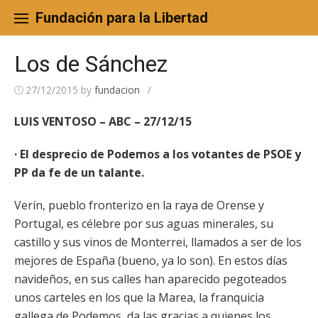
Skip
to
Fundación para la Libertad
content
Los de Sánchez
27/12/2015
by
fundacion
/
LUIS VENTOSO – ABC – 27/12/15
· El desprecio de Podemos a los votantes de PSOE y
PP da fe de un talante.
Verín, pueblo fronterizo en la raya de Orense y
Portugal, es célebre por sus aguas minerales, su
castillo y sus vinos de Monterrei, llamados a ser de los
mejores de España (bueno, ya lo son). En estos días
navideños, en sus calles han aparecido pegoteados
unos carteles en los que la Marea, la franquicia
gallega de Podemos, da las gracias a quienes los