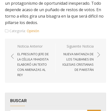
un protagonismo de oportunidad inesperado. Todo
depende acaso de un puñado de restos de votos. En
torno a ellos gira una bisagra en la que será difícil no
pillarse los dedos.
Categoría:
Opinión
Navegación
Noticia Anterior
Siguiente Noticia
de
EL PRESUNTO JEFE DE
NUEVA MATANZA DE
entradas
LA CÉLULA YIHADISTA
LOS TALIBANES EN
ELABORÓ UN TEXTO
IGLESIAS CRISTIANAS
CON AMENAZAS AL
DE PAKISTÁN
REY
BUSCAR