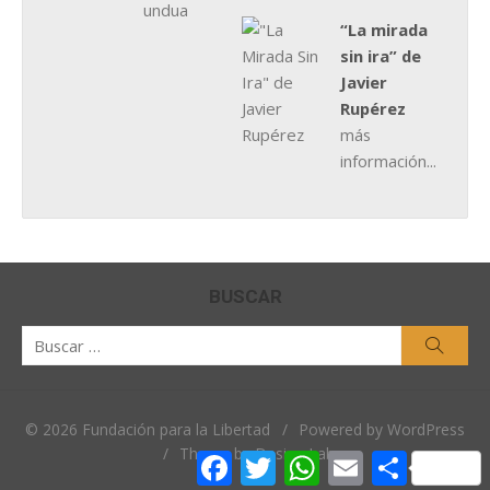
“La mirada
sin ira” de
Javier
Rupérez
más
información...
BUSCAR
Buscar
Busca
por:
© 2026 Fundación para la Libertad
/
Powered by WordPress
/
Theme by Design Lab
Facebook
Twitter
WhatsApp
Email
Comparti