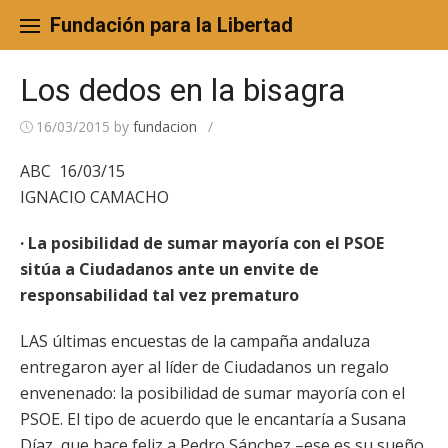
Skip
to
Fundación para la Libertad
content
Los dedos en la bisagra
16/03/2015
by
fundacion
/
ABC 16/03/15
IGNACIO CAMACHO
· La posibilidad de sumar mayoría con el PSOE
sitúa a Ciudadanos ante un envite de
responsabilidad tal vez prematuro
LAS últimas encuestas de la campaña andaluza
entregaron ayer al líder de Ciudadanos un regalo
envenenado: la posibilidad de sumar mayoría con el
PSOE. El tipo de acuerdo que le encantaría a Susana
Díaz, que hace feliz a Pedro Sánchez –ese es su sueño