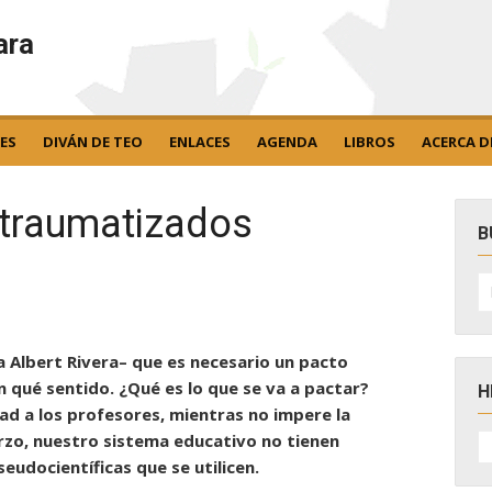
ara
ES
DIVÁN DE TEO
ENLACES
AGENDA
LIBROS
ACERCA D
 traumatizados
B
B
po
a Albert Rivera– que es necesario un pacto
n qué sentido. ¿Qué es lo que se va a pactar?
H
ad a los profesores, mientras no impere la
H
uerzo, nuestro sistema educativo no tienen
D
eudocientíficas que se utilicen.
N