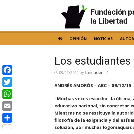
Skip
to
Fundación p
content
la Libertad
OPINIÓN
NOTICIAS
AUTOR
Los estudiantes
09/12/2015
by
fundacion
/
Facebook
ANDRÉS AMORÓS – ABC – 09/12/15
Twitter
· Muchas veces escucho –la última, 
WhatsApp
educativo nacional, sin concretar e
Mientras no se restituya la autorid
Email
filosofía de la exigencia y del esf
solución, por muchas logomaquias s
Compartir