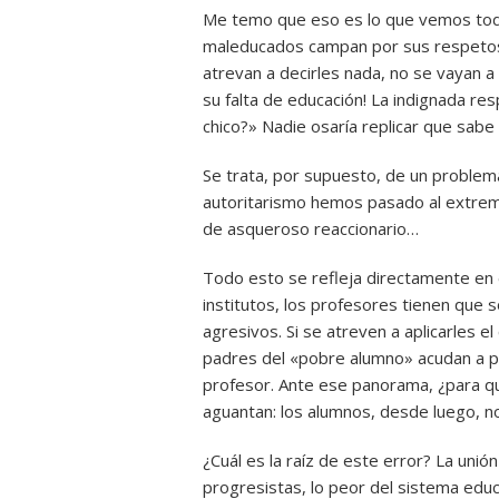
Me temo que eso es lo que vemos todo
maleducados campan por sus respetos 
atrevan a decirles nada, no se vayan a
su falta de educación! La indignada re
chico?» Nadie osaría replicar que sabe
Se trata, por supuesto, de un problem
autoritarismo hemos pasado al extremo
de asqueroso reaccionario…
Todo esto se refleja directamente en 
institutos, los profesores tienen que
agresivos. Si se atreven a aplicarles 
padres del «pobre alumno» acudan a pr
profesor. Ante ese panorama, ¿para qu
aguantan: los alumnos, desde luego, no
¿Cuál es la raíz de este error? La uni
progresistas, lo peor del sistema edu