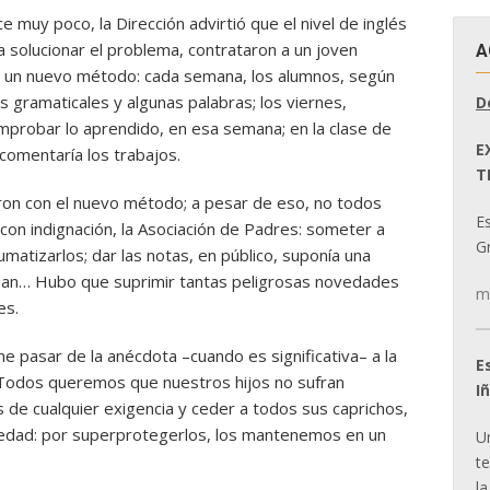
e muy poco, la Dirección advirtió que el nivel de inglés
 solucionar el problema, contrataron a un joven
A
y un nuevo método: cada semana, los alumnos, según
 gramaticales y algunas palabras; los viernes,
D
comprobar lo aprendido, en esa semana; en la clase de
E
 comentaría los trabajos.
T
aron con el nuevo método; a pesar de eso, no todos
E
 con indignación, la Asociación de Padres: someter a
Gr
matizarlos; dar las notas, en público, suponía una
aban… Hubo que suprimir tantas peligrosas novedades
m
es.
 pasar de la anécdota –cuando es significativa– a la
E
. Todos queremos que nuestros hijos no sufran
I
s de cualquier exigencia y ceder a todos sus caprichos,
medad: por superprotegerlos, los mantenemos en un
U
t
la