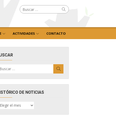
Buscar
Buscar
por:
E
ACTIVIDADES
CONTACTO
USCAR
uscar
Buscar
r:
ISTÓRICO DE NOTICIAS
ISTÓRICO
E
OTICIAS