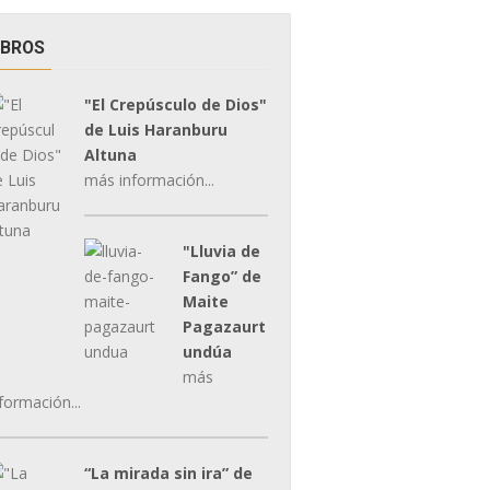
IBROS
"El Crepúsculo de Dios"
de Luis Haranburu
Altuna
más información...
"Lluvia de
Fango” de
Maite
Pagazaurt
undúa
más
formación...
“La mirada sin ira” de