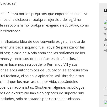
ibliotecas).
L
más fuerza por los prejuicios que imperan en nuestra
os una dictadura, cualquier ejercicio de legítima
le reaccionarismo; cualquier exigencia educativa, como
r erradicada.
 la malhadada idea de que convenía exigir una nota de
ener una beca: ¡aquello fue Troya! Se paralizaron las
licas; la calle de Alcalá ardía con las soflamas de los
mnos y sindicatos de enseñantes. Según ellos, la
erían hacernos retroceder a Fernando VII y sus
 consejeros autonómicos de Educación se apresuraron
l fechoría, ellos no la aplicarían. Así, librarían a sus
ional que los marcara de por vida, causándoles
buenos nacionalistas. (Sostienen algunos psicólogos
in
pos de exterminio han sido capaces de superar sus
aislados, sólo aceptados por ciertos estudiosos,