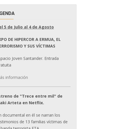
GENDA
el 5 de Julio al 4 de Agosto
XPO DE HIPERCOR A ERMUA, EL
ERRORISMO Y SUS VÍCTIMAS
spacio Joven Santander. Entrada
atuita
ás información
streno de "Trece entre mil" de
ñaki Arteta en Netflix.
n documental en él se narran los
estimonios de 13 familias víctimas de
 banda terrorista ETA.