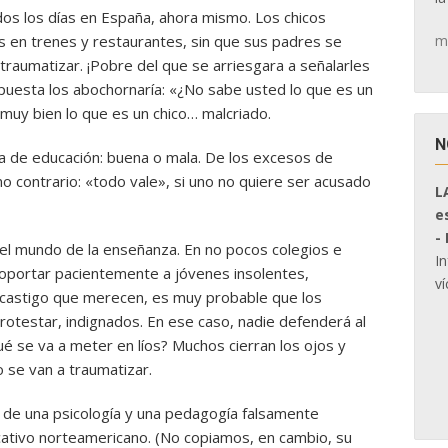
s los días en España, ahora mismo. Los chicos
m
en trenes y restaurantes, sin que sus padres se
 traumatizar. ¡Pobre del que se arriesgara a señalarles
spuesta los abochornaría: «¿No sabe usted lo que es un
 muy bien lo que es un chico… malcriado.
N
a de educación: buena o mala. De los excesos de
 contrario: «todo vale», si uno no quiere ser acusado
L
e
-
el mundo de la enseñanza. En no pocos colegios e
I
 soportar pacientemente a jóvenes insolentes,
ví
el castigo que merecen, es muy probable que los
otestar, indignados. En ese caso, nadie defenderá al
é se va a meter en líos? Muchos cierran los ojos y
 se van a traumatizar.
ón de una psicología y una pedagogía falsamente
cativo norteamericano. (No copiamos, en cambio, su