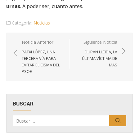
urnas
. A poder ser, cuanto antes.
Categoría:
Noticias
Navegación
Noticia Anterior
Siguiente Noticia
de
PATXI LÓPEZ, UNA
DURAN LLEIDA, LA
entradas
TERCERA VÍA PARA
ÚLTIMA VÍCTIMA DE
EVITAR EL CISMA DEL
MAS
PSOE
BUSCAR
Buscar
Buscar
por: