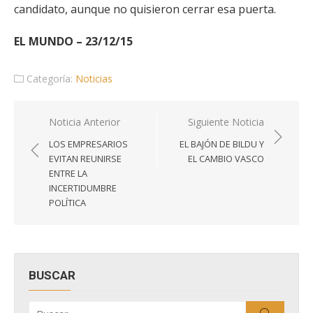
candidato, aunque no quisieron cerrar esa puerta.
EL MUNDO – 23/12/15
Categoría:
Noticias
Navegación
Noticia Anterior
Siguiente Noticia
de
LOS EMPRESARIOS
EL BAJÓN DE BILDU Y
entradas
EVITAN REUNIRSE
EL CAMBIO VASCO
ENTRE LA
INCERTIDUMBRE
POLÍTICA
BUSCAR
Buscar
Buscar