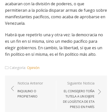
acabaran con la división de poderes, o que
permitieran a la policía disparar armas de fuego sobre
manifestantes pacíficos, como acaba de aprobarse en
Venezuela.
Habrá que repetirlo una y otra vez: la democracia no
es un fin en sí misma, sino un medio pacífico para
elegir gobiernos. En cambio, la libertad, sí que es un
fin político en sí misma, es el fin político más alto.
Categoría:
Opinión
Navegación
Noticia Anterior
Siguiente Noticia
de
INQUILINO O
EL CONSEJERO TOÑA
entradas
PROPIETARIO
TUTELA A UN EXJEFE
DE LOGÍSTICA DE ETA
PRESO EN PARÍS