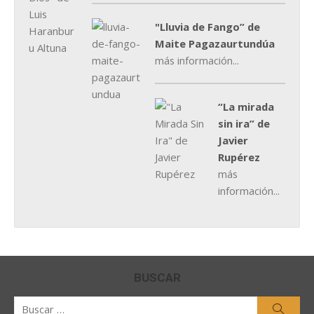
"Lluvia de Fango” de
Maite Pagazaurtundúa
más información...
“La mirada
sin ira” de
Javier
Rupérez
más
información...
BUSCAR
Buscar
Busca
por: