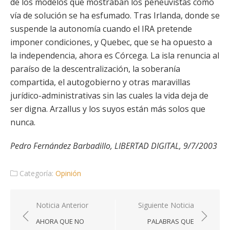
de los modelos que mostraban los peneuvistas como
vía de solución se ha esfumado. Tras Irlanda, donde se
suspende la autonomía cuando el IRA pretende
imponer condiciones, y Quebec, que se ha opuesto a
la independencia, ahora es Córcega. La isla renuncia al
paraíso de la descentralización, la soberanía
compartida, el autogobierno y otras maravillas
jurídico-administrativas sin las cuales la vida deja de
ser digna. Arzallus y los suyos están más solos que
nunca.
Pedro Fernández Barbadillo, LIBERTAD DIGITAL, 9/7/2003
Categoría:
Opinión
Navegación
Noticia Anterior
Siguiente Noticia
de
AHORA QUE NO
PALABRAS QUE