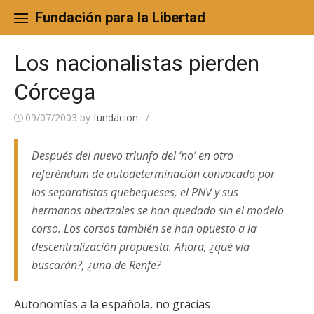
Skip
to
Fundación para la Libertad
content
Los nacionalistas pierden
Córcega
09/07/2003
by
fundacion
/
Después del nuevo triunfo del ‘no’ en otro
referéndum de autodeterminación convocado por
los separatistas quebequeses, el PNV y sus
hermanos abertzales se han quedado sin el modelo
corso. Los corsos también se han opuesto a la
descentralización propuesta. Ahora, ¿qué vía
buscarán?, ¿una de Renfe?
Autonomías a la española, no gracias