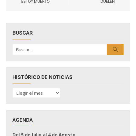
entradas
ESTOY MUERTO
DUELEN
BUSCAR
Buscar
Buscar
por:
HISTÓRICO DE NOTICIAS
HISTÓRICO
DE
NOTICIAS
AGENDA
Del 5 de Julio al 4 de Agosto