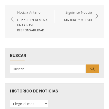
Navegación
Noticia Anterior
Siguiente Noticia
de
EL PP SE ENFRENTA A
MADURO Y OTEGUI
entradas
UNA GRAVE
RESPONSABILIDAD
BUSCAR
Buscar
Buscar
por:
HISTÓRICO DE NOTICIAS
HISTÓRICO
DE
NOTICIAS