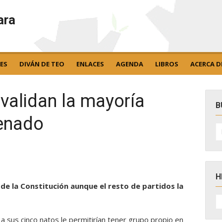
ara
ES
DIVÁN DE TEO
ENLACES
AGENDA
LIBROS
ACERCA D
validan la mayoría
B
Senado
B
po
H
 de la Constitución aunque el resto de partidos la
H
D
N
sus cinco natos le permitirían tener grupo propio en