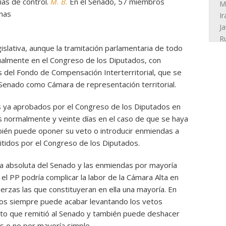
ías de control.
M. B.
En el Senado, 57 miembros
rnas
egislativa, aunque la tramitación parlamentaria de todo
tualmente en el Congreso de los Diputados, con
s del Fondo de Compensación Interterritorial, que se
l Senado como Cámara de representación territorial.
s ya aprobados por el Congreso de los Diputados en
 normalmente y veinte días en el caso de que se haya
bién puede oponer su veto o introducir enmiendas a
mitidos por el Congreso de los Diputados.
a absoluta del Senado y las enmiendas por mayoría
 el PP podría complicar la labor de la Cámara Alta en
erzas las que constituyeran en ella una mayoría. En
dos siempre puede acabar levantando los vetos
exto que remitió al Senado y también puede deshacer
s o no por mayoría simple.