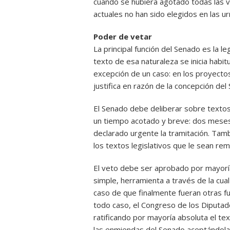
cuando se hubiera agotado todas las v
actuales no han sido elegidos en las u
Poder de vetar
La principal función del Senado es la l
texto de esa naturaleza se inicia habi
excepción de un caso: en los proyecto
justifica en razón de la concepción de
El Senado debe deliberar sobre texto
un tiempo acotado y breve: dos meses
declarado urgente la tramitación. Tam
los textos legislativos que le sean re
El veto debe ser aprobado por mayorí
simple, herramienta a través de la cual
caso de que finalmente fueran otras fu
todo caso, el Congreso de los Diputa
ratificando por mayoría absoluta el t
las enmiendas del Senado aceptándola