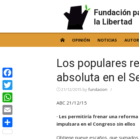
Skip
to
Fundación p
content
la Libertad
OPINIÓN
NOTICIAS
AUTOR
Los populares re
absoluta en el 
Facebook
21/12/2015
by
fundacion
/
Twitter
ABC 21/12/15
WhatsApp
· Les permitiría frenar una reforma
Email
impulsara en el Congreso sin ellos
Compartir
Obtiene nueve escaños, que sumados a 