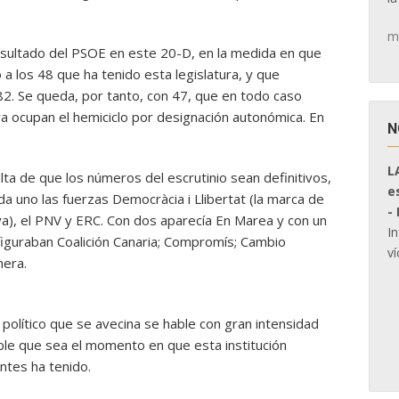
m
resultado del PSOE en este 20-D, en la medida en que
a los 48 que ha tenido esta legislatura, y que
82. Se queda, por tanto, con 47, que en todo caso
 ya ocupan el hemiciclo por designación autonómica. En
N
L
lta de que los números del escrutinio sean definitivos,
e
 uno las fuerzas Democràcia i Llibertat (la marca de
-
a), el PNV y ERC. Con dos aparecía En Marea y con un
I
figuraban Coalición Canaria; Compromís; Cambio
ví
mera.
político que se avecina se hable con gran intensidad
ble que sea el momento en que esta institución
ntes ha tenido.