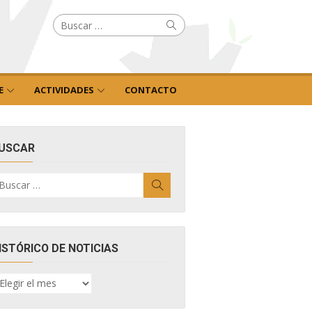
Buscar
Buscar
por:
E
ACTIVIDADES
CONTACTO
USCAR
uscar
Buscar
r:
ISTÓRICO DE NOTICIAS
ISTÓRICO
E
OTICIAS