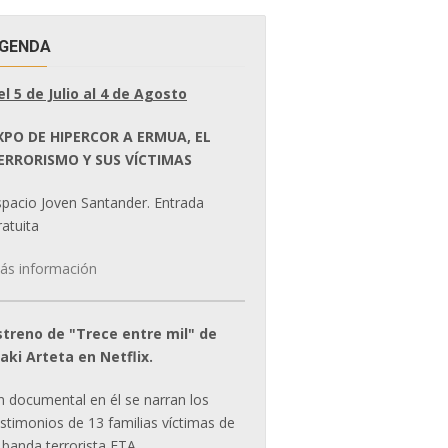
GENDA
el 5 de Julio al 4 de Agosto
XPO DE HIPERCOR A ERMUA, EL
ERRORISMO Y SUS VÍCTIMAS
spacio Joven Santander. Entrada
atuita
ás información
streno de "Trece entre mil" de
ñaki Arteta en Netflix.
n documental en él se narran los
estimonios de 13 familias víctimas de
 banda terrorista ETA.