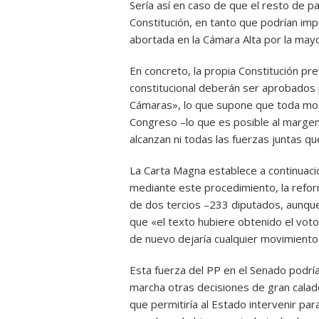
Sería así en caso de que el resto de pa
Constitución, en tanto que podrían im
abortada en la Cámara Alta por la mayo
En concreto, la propia Constitución pr
constitucional deberán ser aprobados 
Cámaras», lo que supone que toda modi
Congreso –lo que es posible al marge
alcanzan ni todas las fuerzas juntas q
La Carta Magna establece a continuació
mediante este procedimiento, la refo
de dos tercios –233 diputados, aunqu
que «el texto hubiere obtenido el voto
de nuevo dejaría cualquier movimiento
Esta fuerza del PP en el Senado podrí
marcha otras decisiones de gran calado
que permitiría al Estado intervenir para