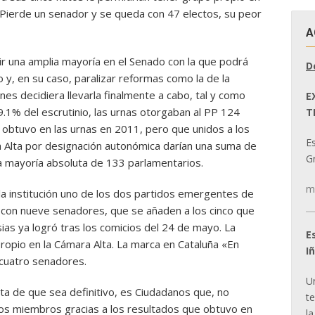
Pierde un senador y se queda con 47 electos, su peor
A
ir una amplia mayoría en el Senado con la que podrá
D
y, en su caso, paralizar reformas como la de la
ones decidiera llevarla finalmente a cabo, tal y como
E
.1% del escrutinio, las urnas otorgaban al PP 124
T
obtuvo en las urnas en 2011, pero que unidos a los
E
 Alta por designación autonómica darían una suma de
Gr
a mayoría absoluta de 133 parlamentarios.
m
 la institución uno de los dos partidos emergentes de
on nueve senadores, que se añaden a los cinco que
sias ya logró tras los comicios del 24 de mayo. La
E
ropio en la Cámara Alta. La marca en Cataluña «En
I
cuatro senadores.
U
lta de que sea definitivo, es Ciudadanos que, no
t
os miembros gracias a los resultados que obtuvo en
la