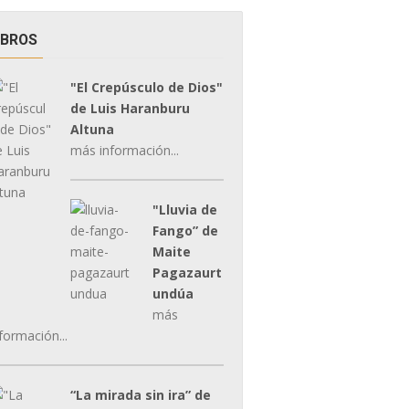
IBROS
"El Crepúsculo de Dios"
de Luis Haranburu
Altuna
más información...
"Lluvia de
Fango” de
Maite
Pagazaurt
undúa
más
formación...
“La mirada sin ira” de