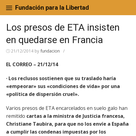
Skip
to
Fundación para la Libertad
content
Los presos de ETA insisten
en quedarse en Francia
21/12/2014
by
fundacion
/
EL CORREO – 21/12/14
· Los reclusos sostienen que su traslado haría
«empeorar» sus «condiciones de vida» por una
«política de dispersión cruel».
Varios presos de ETA encarcelados en suelo galo han
remitido
cartas a la ministra de Justicia francesa,
Christiane Taubira, para que no los envíe a España
a cumplir las condenas impuestas por los