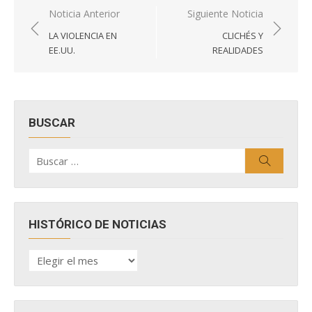
Navegación
Noticia Anterior
Siguiente Noticia
de
LA VIOLENCIA EN
CLICHÉS Y
entradas
EE.UU.
REALIDADES
BUSCAR
Buscar
Buscar
por:
HISTÓRICO DE NOTICIAS
HISTÓRICO
DE
NOTICIAS