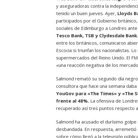
y aseguradoras contra la independencia
tenido un buen jueves. Ayer,
Lloyds Ba
participados por el Gobierno británic
sociales de Edimburgo a Londres ante u
Tesco Bank, TSB y Clydesdale Bank
entre los británicos, comunicaron abi
Escocia si triunfan los nacionalistas.
supermercados del Reino Unido. El FMI
«una reacción negativa de los mercado
Salmond remató su segundo día negro 
consultora que hace una semana daba 
YouGov para «The Times» y «The Su
frente al 48%.
La ofensiva de Londres
recuperado así tres puntos respecto 
Salmond ha acusado el durísimo golpe
desbandada. En respuesta, arremetió c
sobre cómo llegó a la televisión pública