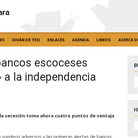
ara
ES
DIVÁN DE TEO
ENLACES
AGENDA
LIBROS
ACERCA D
 bancos escoceses
B
» a la independencia
B
po
H
a la secesión toma ahora cuatro puntos de ventaja
H
D
N
n sondeos adversos y las primeras alertas de bancos