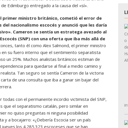
 de Edimburgo entregado a la causa del «sí».
L
 primer ministro británico, cometió el error de
s del nacionalismo escocés y anunció que les daría
isivo». Cameron se sentía un estratega avezado al
 Escocés (SNP) con una oferta que iba más allá
de
onces, tanto él como Alex Salmond, el primer ministro
n en su fuero interno que el sentimiento separatista
caso un 25%. Muchos analistas británicos estiman de
ependencia para quedarse al final a medio camino y
ealista. Tan seguro se sentía Cameron de la victoria
 carta de una consulta que iba a ganar sin bajar del
errera.
r todas con el permanente incordio victimista del SNP,
in
 que el separatismo catalán, pero similar en
mier no quiso preguntas ni ninguna posibilidad
ta y a bocajarro: «¿Debería Escocia ser un país
l jueves los 4.285.323 escoceses que se han