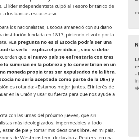
. El líder independentista culpó al Tesoro británico de
m
dir a los bancos escoceses».
ra los nacionalistas, Escocia amaneció con su diario
a institución fundada en 1817, pidiendo el voto por la
eta.
«La pregunta no es si Escocia podría ser una
N
odría serlo –explica el periódico-, sino si debe
cuerdan que
el nuevo país se enfrentaría con tres
L
o sumirían en la pobreza y lo convertirían en un
e
 una moneda propia tras ser expulsados de la libra,
-
 Escocia no sería aceptada como parte de la UE») y
I
sión es rotunda: «Estamos mejor juntos. El interés de
ví
inuar en la Unión y usar su fuerza para que nos ayude a
cita con las urnas del próximo jueves, que sin
alistas más ideologizados, impermeables a todo
 estar de pie y tomar mis decisiones libre, en mi país,
rones de Westminster», declaraba a Reuters, en una