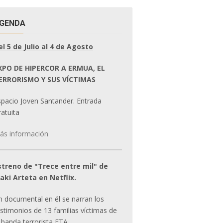
GENDA
el 5 de Julio al 4 de Agosto
XPO DE HIPERCOR A ERMUA, EL
ERRORISMO Y SUS VÍCTIMAS
spacio Joven Santander. Entrada
atuita
ás información
streno de "Trece entre mil" de
ñaki Arteta en Netflix.
n documental en él se narran los
estimonios de 13 familias víctimas de
 banda terrorista ETA.