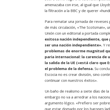
amenazaba con irse, al igual que Lloyds
la filtración a la BBC y de querer «hun
Para rematar una jornada de reveses pa
de más circulación, «The Scotsman», un
Unión con un editorial a portada compl
exitosa nación independiente, que p
ser una nación independiente».
Y re
problemas de enorme magnitud que l
paria internacional: la carencia de
la salida de la UE («está claro que
el problema de la defensa.
Su conclu
Escocia no es crear división, sino cont
continuar con nuestros éxitos».
Un baño de realismo a siete días de la 
embargo no va a arredrar a los nacion
argumento lógico. «Prefiero ser pobre,
que estar domado por los barones lad