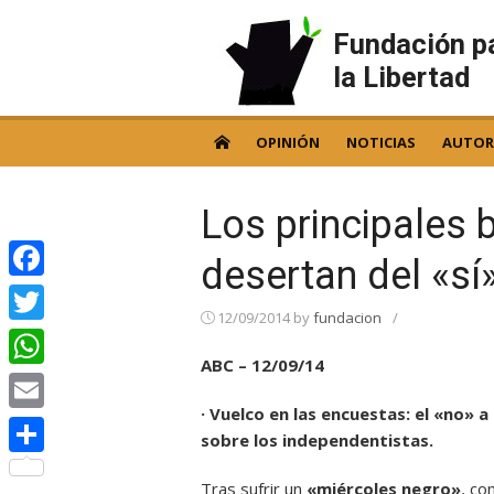
Skip
to
Fundación p
content
la Libertad
OPINIÓN
NOTICIAS
AUTOR
Los principales
desertan del «sí
Facebook
12/09/2014
by
fundacion
/
Twitter
ABC – 12/09/14
WhatsApp
· Vuelco en las encuestas: el «no» 
Email
sobre los independentistas.
Compartir
Tras sufrir un
«miércoles negro»
, co