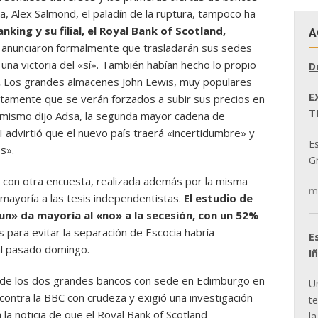
, Alex Salmond, el paladín de la ruptura, tampoco ha
nking y su filial, el Royal Bank of Scotland,
A
o, anunciaron formalmente que trasladarán sus sedes
na victoria del «sí». También habían hecho lo propio
D
.
Los grandes almacenes John Lewis, muy populares
E
ertamente que se verán forzados a subir sus precios en
T
 Lo mismo dijo Adsa, la segunda mayor cadena de
 advirtió que el nuevo país traerá «incertidumbre» y
E
s».
Gr
con otra encuesta, realizada además por la misma
m
mayoría a las tesis independentistas.
El estudio de
n» da mayoría al «no» a la secesión, con un 52%
 para evitar la separación de Escocia habría
E
al pasado domingo.
I
 de los dos grandes bancos con sede en Edimburgo en
U
ontra la BBC con crudeza y exigió una investigación
t
 la noticia de que el Royal Bank of Scotland
la