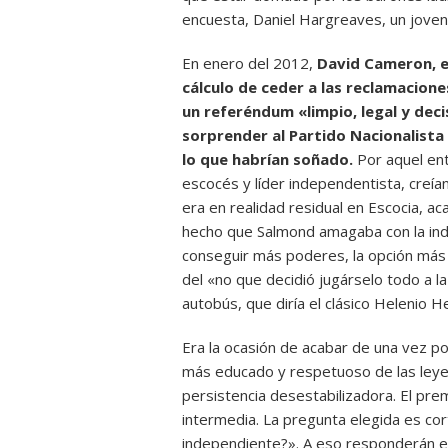
encuesta, Daniel Hargreaves, un joven
En enero del 2012,
David Cameron, el
cálculo de ceder a las reclamacione
un referéndum «limpio, legal y dec
sorprender al Partido Nacionalista
lo que habrían soñado.
Por aquel ent
escocés y líder independentista, creía
era en realidad residual en Escocia, a
hecho que Salmond amagaba con la ind
conseguir más poderes, la opción más r
del «no que decidió jugárselo todo a la
autobús, que diría el clásico Helenio H
Era la ocasión de acabar de una vez po
más educado y respetuoso de las leyes
persistencia desestabilizadora. El pre
intermedia. La pregunta elegida es cor
independiente?». A eso responderán e