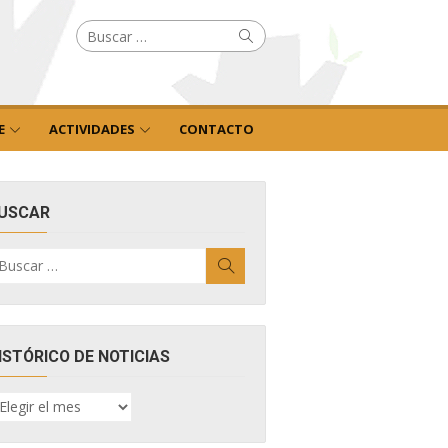
Buscar
Buscar
por:
E
ACTIVIDADES
CONTACTO
USCAR
uscar
Buscar
r:
ISTÓRICO DE NOTICIAS
ISTÓRICO
E
OTICIAS