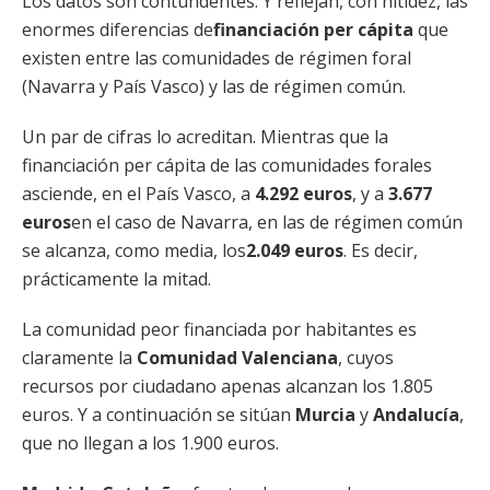
Los datos son contundentes. Y reflejan, con nitidez, las
enormes diferencias de
financiación per cápita
que
existen entre las comunidades de régimen foral
(Navarra y País Vasco) y las de régimen común.
Un par de cifras lo acreditan. Mientras que la
financiación per cápita de las comunidades forales
asciende, en el País Vasco, a
4.292 euros
, y a
3.677
euros
en el caso de Navarra, en las de régimen común
se alcanza, como media, los
2.049 euros
. Es decir,
prácticamente la mitad.
La comunidad peor financiada por habitantes es
claramente la
Comunidad Valenciana
, cuyos
recursos por ciudadano apenas alcanzan los 1.805
euros. Y a continuación se sitúan
Murcia
y
Andalucía
,
que no llegan a los 1.900 euros.