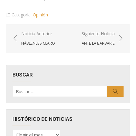
Categoría:
Opinión
Navegación
Noticia Anterior
Siguiente Noticia
de
HÁBLENLES CLARO
ANTE LA BARBARIE
entradas
BUSCAR
Buscar
Buscar
por:
HISTÓRICO DE NOTICIAS
HISTÓRICO