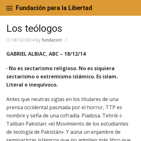
Skip
to
Fundación para la Libertad
content
Los teólogos
18/12/2014
by
fundacion
/
GABRIEL ALBIAC, ABC – 18/12/14
· No es sectarismo religioso. No es siquiera
sectarismo o extremismo islámico. Es islam.
Literal e inequívoco.
Antes que neutras siglas en los titulares de una
prensa occidental pasmada por el horror, TTP es
nombre y seña de una cofradía. Piadosa. Tehrik-i-
Taliban Pakistan: «el Movimiento de los estudiantes
de teología de Pakistán». Y aúna un enjambre de
seminaristas islámicos que no admiten más libro que