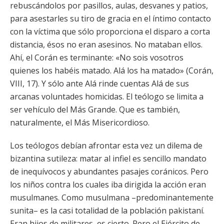
rebuscándolos por pasillos, aulas, desvanes y patios,
para asestarles su tiro de gracia en el íntimo contacto
con la víctima que sólo proporciona el disparo a corta
distancia, ésos no eran asesinos. No mataban ellos.
Ahí, el Corán es terminante: «No sois vosotros
quienes los habéis matado. Alá los ha matado» (Corán,
VIII, 17). Y sólo ante Alá rinde cuentas Alá de sus
arcanas voluntades homicidas. El teólogo se limita a
ser vehículo del Más Grande. Que es también,
naturalmente, el Más Misericordioso.
Los teólogos debían afrontar esta vez un dilema de
bizantina sutileza: matar al infiel es sencillo mandato
de inequívocos y abundantes pasajes coránicos. Pero
los niños contra los cuales iba dirigida la acción eran
musulmanes. Como musulmana –predominantemente
sunita– es la casi totalidad de la población pakistaní.
Eran hijos de militares, es cierto. Pero el Ejército de