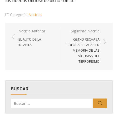
los buenos oficios» de dicho comité.
Categoría:
Noticias
Navegación
Noticia Anterior
Siguiente Noticia
de
EL AUTO DE LA
GETXO RECHAZA
entradas
INFANTA
COLOCAR PLACAS EN
MEMORIA DE LAS
VÍCTIMAS DEL
TERRORISMO
BUSCAR
Buscar
Buscar
por: