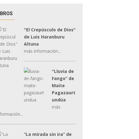
IBROS
"El Crepúsculo de Dios"
de Luis Haranburu
Altuna
más información...
"Lluvia de
Fango” de
Maite
Pagazaurt
undúa
más
formación...
“La mirada sin ira” de