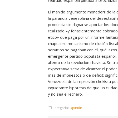
realidad española pintada a brochazos 
El manido argumento monederil de la c
la paranoia venezolana del desestabiliz
pronuncia sin dignarse aportar los d
realizado –y fehacientemente cobrado–
ético» que paga por un informe fantasm
chapucero mecanismo de elusión fiscal 
servicios se pagaban con él, qué lazos
emergente partido populista español, 
aliento de la revolución chavista. Se 
expectativa seria de alcanzar el poder 
más de impuestos o de déficit: signifi
Venezuela de la represión chekista pued
inquietante hipótesis de que un ciuda
y no sea el lechero.
Categoría:
Opinión