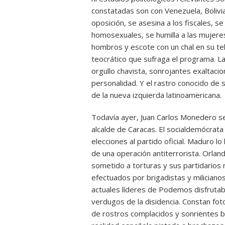
constatadas son con Venezuela, Bolivia
oposición, se asesina a los fiscales, se
homosexuales, se humilla a las mujeres
hombros y escote con un chal en su te
teocrático que sufraga el programa. La
orgullo chavista, sonrojantes exaltacion
personalidad. Y el rastro conocido de
de la nueva izquierda latinoamericana.
Todavía ayer, Juan Carlos Monedero s
alcalde de Caracas. El socialdemócrat
elecciones al partido oficial. Maduro l
de una operación antiterrorista. Orlando
sometido a torturas y sus partidarios 
efectuados por brigadistas y milician
actuales líderes de Podemos disfrutab
verdugos de la disidencia. Constan fot
de rostros complacidos y sonrientes b