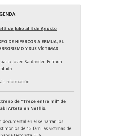
GENDA
el 5 de Julio al 4 de Agosto
XPO DE HIPERCOR A ERMUA, EL
ERRORISMO Y SUS VÍCTIMAS
spacio Joven Santander. Entrada
atuita
ás información
streno de "Trece entre mil" de
ñaki Arteta en Netflix.
n documental en él se narran los
estimonios de 13 familias víctimas de
 banda terrorista ETA.