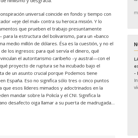
de nihilismo y desgracia.
m
onspiración universal coincide en fondo y tiempo con
ador «eje del mal» contra su heroica misión. Y lo
ocumentos que prueben el trabajo presuntamente
 para la estructura del bolivarismo, para un «banco
a medio millón de dólares. Ésa es la cuestión, y no el
N
de los ingresos: para qué servía el dinero, qué
 vinculan el autoritarismo caribeño –y austral—con el
L
qué proyecto de ruptura se ha incubado bajo el
e
trata de un asunto crucial porque Podemos tiene
-
I
en España. Eso no significa sólo tres o cinco puntos
ví
ca que esos líderes mimados y adoctrinados en la
en mandar sobre la Policía y el CNI. Significa la
dano desafecto oiga llamar a su puerta de madrugada…