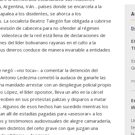
, Argentina, Irán… países donde se encarcela a la
 apalea a los disidentes, se ahorca a los
A
. La socialista Beatriz Talegón fue obligada a cubrirse
levisión de cabecera para no ofender al régimen
D
 videoteca de la red está llena de declaraciones de
E
es del líder bolivariano rayanas en el culto a la
T
 sus dineros conduce de manera invariable a entidades
E
Gr
e negó –«no toca»– a comentar la detención del
a Antonio Ledezma cometió la audacia de ganarle las
m
o ha mandado arrestar con un despliegue policial propio
 López, el líder opositor, lleva un año en la cárcel
reciben en sus protestas palizas y disparos a matar
E
os. Algunos de esos hechos han sucedido mientras los
I
an allí de estadías pagadas para «asesorar» a los
U
os y testimonios audiovisuales de alegre camaradería,
t
ien distintos del ceño grave con que juzgan una
la