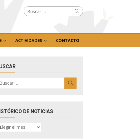
Buscar
Buscar
por:
E
ACTIVIDADES
CONTACTO
USCAR
uscar
Buscar
r:
ISTÓRICO DE NOTICIAS
ISTÓRICO
E
OTICIAS