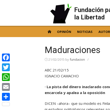
Skip
to
Fundación p
content
la Libertad
OPINIÓN
NOTICIAS
AUTOR
Maduraciones
21/02/2015
by
fundacion
/
Facebook
ABC 21/02/15
Twitter
IGNACIO CAMACHO
WhatsApp
· La pista del dinero inaclarado co
encarcela y apalea a la oposición
Email
DICEN –ahora– que su modelo es Finlan
Compartir
ni estudios politológicos relevantes s