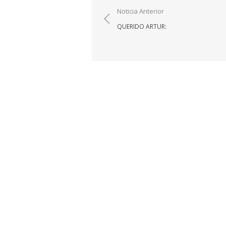
Navegación
Noticia Anterior
de
QUERIDO ARTUR:
entradas