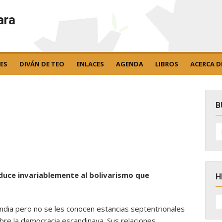
ara
ES
DIVÁN DE TEO
ENLACES
AGENDA
LIBROS
ACERCA D
B
B
po
nduce invariablemente al bolivarismo que
H
H
D
dia pero no se les conocen estancias septentrionales
N
obre la democracia escandinava. Sus relaciones