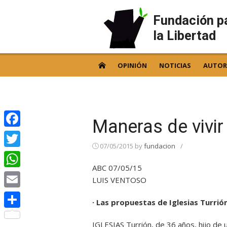
Skip
to
Fundación p
content
la Libertad
OPINIÓN
NOTICIAS
AUTOR
Maneras de vivir
Facebook
07/05/2015
by
fundacion
/
Twitter
ABC 07/05/15
WhatsApp
LUIS VENTOSO
Email
· Las propuestas de Iglesias Turrió
Compartir
IGLESIAS Turrión, de 36 años, hijo de 