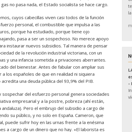
 gas no pasa nada, el Estado socialista se hace cargo.
t
la
os, cuyos cabecillas viven casi todos de la función
sfuerzo personal, el combustible que impulsa a las
m
uros, porque ha estudiado, porque tiene ojo
bajando, pasa a ser un sospechoso. No merece apoyo
ara instaurar nuevos subsidios. Tal manera de pensar
ciedad de la revolución industrial victoriana, con un
N
as y una infancia sometida a privaciones aberrantes.
ado del bienestar. Antes de fabular con ampliar sus
L
r a los españoles de que en realidad ni siquiera
e
credita una deuda pública del 93,9% del PIB.
-
I
 y sospechar del esfuerzo personal genera sociedades
ví
tiva empresarial y a la postre, pobreza (ahí están,
a andaluza). Pero el embrujo del subsidio a cargo de
iendo su público, y no solo en España. Cameron, que
l, puede sufrir hoy en las urnas frente a la enésima
s a cargo de un dinero que no hay. «El laborista es