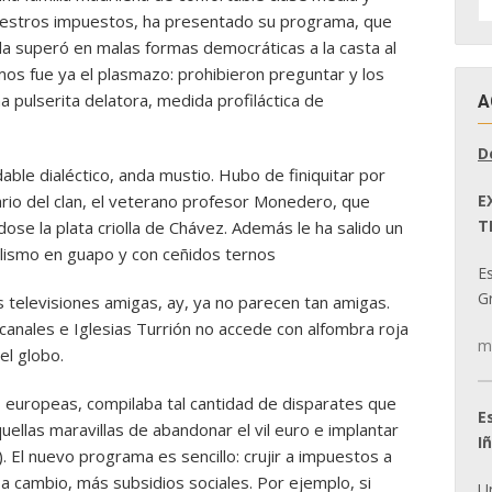
D
nuestros impuestos, ha presentado su programa, que
N
da superó en malas formas democráticas a la casta al
os fue ya el plasmazo: prohibieron preguntar y los
a pulserita delatora, medida profiláctica de
A
D
dable dialéctico, anda mustio. Hubo de finiquitar por
E
ario del clan, el veterano profesor Monedero, que
T
dose la plata criolla de Chávez. Además le ha salido un
ulismo en guapo y con ceñidos ternos
E
Gr
s televisiones amigas, ay, ya no parecen tan amigas.
canales e Iglesias Turrión no accede con alfombra roja
m
el globo.
s europeas, compilaba tal cantidad de disparates que
E
uellas maravillas de abandonar el vil euro e implantar
I
. El nuevo programa es sencillo: crujir a impuestos a
 cambio, más subsidios sociales. Por ejemplo, si
U