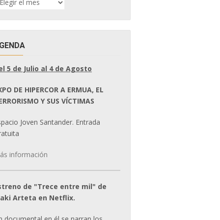
E
OTICIAS
GENDA
el 5 de Julio al 4 de Agosto
XPO DE HIPERCOR A ERMUA, EL
ERRORISMO Y SUS VÍCTIMAS
spacio Joven Santander. Entrada
atuita
ás información
streno de "Trece entre mil" de
ñaki Arteta en Netflix.
n documental en él se narran los