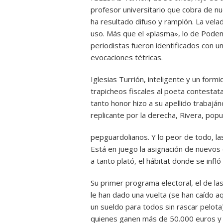
profesor universitario que cobra de 
ha resultado difuso y ramplón. La vela
uso. Más que el «plasma», lo de Podem
periodistas fueron identificados con un
evocaciones tétricas.
Iglesias Turrión, inteligente y un formi
trapicheos fiscales al poeta contestat
tanto honor hizo a su apellido trabaján
replicante por la derecha, Rivera, pop
pepguardolianos. Y lo peor de todo, la
Está en juego la asignación de nuevos 
a tanto plató, el hábitat donde se infló 
Su primer programa electoral, el de la
le han dado una vuelta (se han caído aq
un sueldo para todos sin rascar pelota)
quienes ganen más de 50.000 euros y a