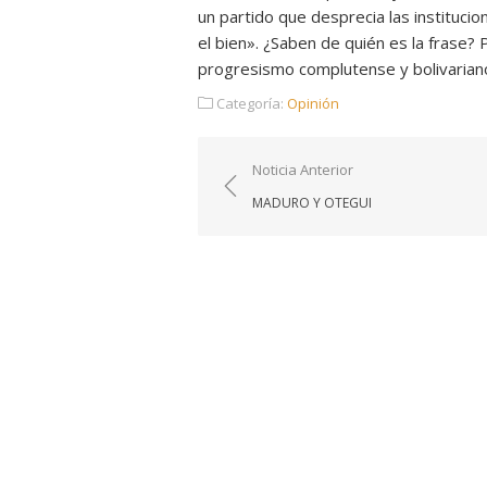
un partido que desprecia las institucio
el bien». ¿Saben de quién es la frase? 
progresismo complutense y bolivarian
Categoría:
Opinión
Navegación
Noticia Anterior
de
MADURO Y OTEGUI
entradas