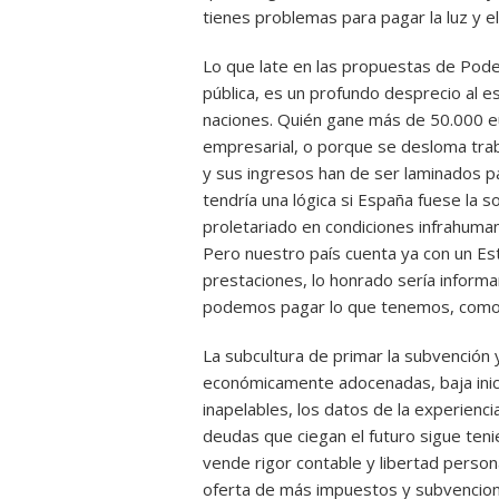
tienes problemas para pagar la luz y el
Lo que late en las propuestas de Podem
pública, es un profundo desprecio al e
naciones. Quién gane más de 50.000 e
empresarial, o porque se desloma tra
y sus ingresos han de ser laminados p
tendría una lógica si España fuese la so
proletariado en condiciones infrahuman
Pero nuestro país cuenta ya con un Est
prestaciones, lo honrado sería informa
podemos pagar lo que tenemos, como a
La subcultura de primar la subvención
económicamente adocenadas, baja inicia
inapelables, los datos de la experienci
deudas que ciegan el futuro sigue ten
vende rigor contable y libertad persona
oferta de más impuestos y subvencione