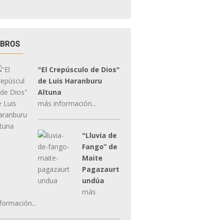
IBROS
"El Crepúsculo de Dios"
de Luis Haranburu
Altuna
más información...
"Lluvia de
Fango” de
Maite
Pagazaurt
undúa
más
formación...