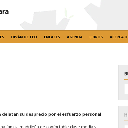
ara
ES
DIVÁN DE TEO
ENLACES
AGENDA
LIBROS
ACERCA D
B
B
po
n delatan su desprecio por el esfuerzo personal
H
una familia madrileña de confortable clase media y
H