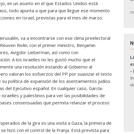
o, en un asunto en el que Estados Unidos está
 caso, todo apunta a que para que llegue ese momento
m
cciones en Israel, previstas para el mes de marzo.
 Jerusalén, va a encontrarse con ese clima preelectoral
N
 Reuven Rivlin; con el primer ministro, Benjamin
iores, Avigdor Lieberman, así como con
L
ción. A los israelíes no les gustó mucho que el
e
ente una resolución instando al Gobierno al
-
ero valoran los esfuerzos del PP por suavizar el texto
I
e su política de expansión de los asentamientos judíos
ví
 del Ejecutivo español. En cualquier caso, García-
 israelíes y palestinos para ver las posibilidades de
 bases consensuadas que permita relanzar el proceso
erados de la gira es una visita a Gaza, la primera de
 hizo con el control de la Franja. Está prevista para