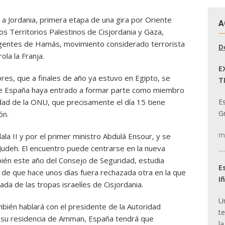
 a Jordania, primera etapa de una gira por Oriente
A
os Territorios Palestinos de Cisjordania y Gaza,
rigentes de Hamás, movimiento considerado terrorista
D
la la Franja.
E
ores, que a finales de año ya estuvo en Egipto, se
T
ue España haya entrado a formar parte como miembro
E
ad de la ONU, que precisamente el día 15 tiene
Gr
ón.
m
la II y por el primer ministro Abdulá Ensour, y se
Judeh. El encuentro puede centrarse en la nueva
ién este año del Consejo de Seguridad, estudia
E
de que hace unos días fuera rechazada otra en la que
I
ada de las tropas israelíes de Cisjordania.
U
ambién hablará con el presidente de la Autoridad
t
 su residencia de Amman, España tendrá que
la