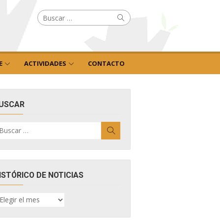
Buscar
Buscar
por:
E
ACTIVIDADES
CONTACTO
USCAR
uscar
Buscar
r:
ISTÓRICO DE NOTICIAS
ISTÓRICO
E
OTICIAS