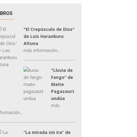
IBROS
"El Crepúsculo de Dios"
de Luis Haranburu
Altuna
más información...
"Lluvia de
Fango” de
Maite
Pagazaurt
undúa
más
formación...
“La mirada sin ira” de