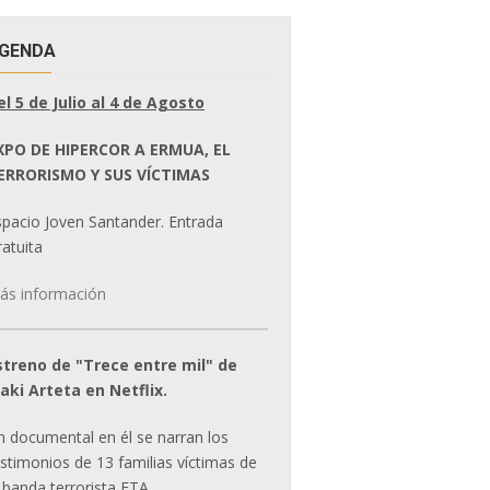
GENDA
el 5 de Julio al 4 de Agosto
XPO DE HIPERCOR A ERMUA, EL
ERRORISMO Y SUS VÍCTIMAS
spacio Joven Santander. Entrada
atuita
ás información
streno de "Trece entre mil" de
ñaki Arteta en Netflix.
n documental en él se narran los
estimonios de 13 familias víctimas de
 banda terrorista ETA.