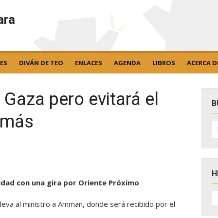
ara
ES
DIVÁN DE TEO
ENLACES
AGENDA
LIBROS
ACERCA D
 Gaza pero evitará el
B
amás
B
po
H
ridad con una gira por Oriente Próximo
H
D
lleva al ministro a Amman, donde será recibido por el
N