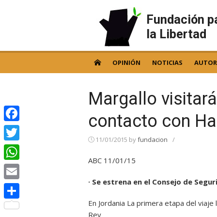
Skip
to
Fundación p
content
la Libertad
OPINIÓN
NOTICIAS
AUTOR
Margallo visitará
contacto con H
Facebook
11/01/2015
by
fundacion
/
Twitter
ABC 11/01/15
WhatsApp
· Se estrena en el Consejo de Segu
Email
En Jordania La primera etapa del viaje 
Compartir
Rey