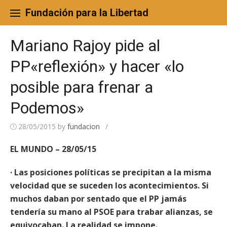
Skip
to
Fundación para la Libertad
content
Mariano Rajoy pide al
PP«reflexión» y hacer «lo
posible para frenar a
Podemos»
28/05/2015
by
fundacion
/
EL MUNDO – 28/05/15
· Las posiciones políticas se precipitan a la misma
velocidad que se suceden los acontecimientos. Si
muchos daban por sentado que el PP jamás
tendería su mano al PSOE para trabar alianzas, se
equivocaban. La realidad se impone.