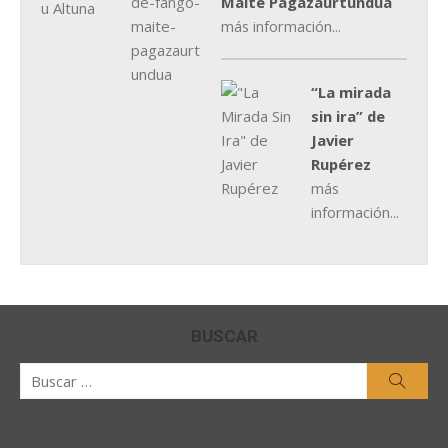
Maite Pagazaurtundúa
más información...
“La mirada
sin ira” de
Javier
Rupérez
más
información...
BUSCAR
Buscar
Busca
por: