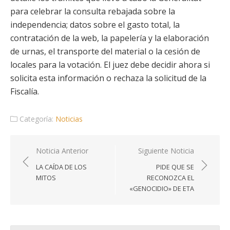
para celebrar la consulta rebajada sobre la
independencia; datos sobre el gasto total, la
contratación de la web, la papelería y la elaboración
de urnas, el transporte del material o la cesión de
locales para la votación. El juez debe decidir ahora si
solicita esta información o rechaza la solicitud de la
Fiscalía.
Categoría:
Noticias
Navegación
Noticia Anterior
Siguiente Noticia
de
LA CAÍDA DE LOS
PIDE QUE SE
entradas
MITOS
RECONOZCA EL
«GENOCIDIO» DE ETA