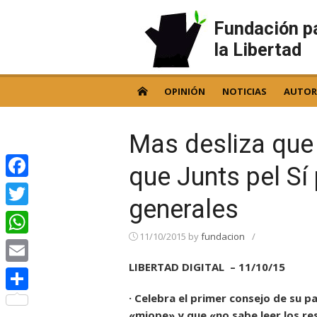
Skip
to
Fundación p
content
la Libertad
OPINIÓN
NOTICIAS
AUTOR
Mas desliza que 
que Junts pel Sí 
Facebook
generales
Twitter
11/10/2015
by
fundacion
/
WhatsApp
LIBERTAD DIGITAL – 11/10/15
Email
· Celebra el primer consejo de su p
Compartir
«miope» y que «no sabe leer los re