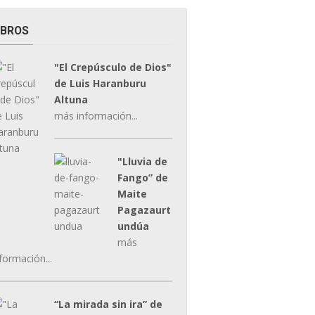
IBROS
"El Crepúsculo de Dios"
de Luis Haranburu
Altuna
más información...
"Lluvia de
Fango” de
Maite
Pagazaurt
undúa
más
formación...
“La mirada sin ira” de