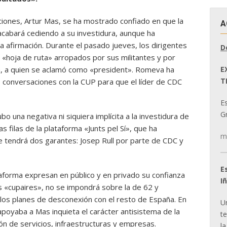
ciones, Artur Mas, se ha mostrado confiado en que la
A
cabará cediendo a su investidura, aunque ha
 afirmación. Durante el pasado jueves, los dirigentes
D
 «hoja de ruta» arropados por sus militantes y por
E
, a quien se aclamó como «president». Romeva ha
T
s conversaciones con la CUP para que el líder de CDC
E
Gr
bo una negativa ni siquiera implícita a la investidura de
 filas de la plataforma «Junts pel Sí», que ha
m
e tendrá dos garantes: Josep Rull por parte de CDC y
E
aforma expresan en público y en privado su confianza
I
s «cupaires», no se impondrá sobre la de 62 y
 los planes de desconexión con el resto de España. En
U
poyaba a Mas inquieta el carácter antisistema de la
t
n de servicios, infraestructuras y empresas.
la