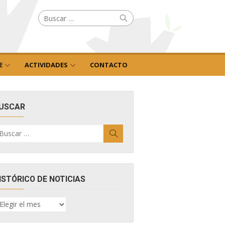
Buscar
Buscar
por:
E
ACTIVIDADES
CONTACTO
USCAR
uscar
Buscar
r:
ISTÓRICO DE NOTICIAS
ISTÓRICO
E
OTICIAS