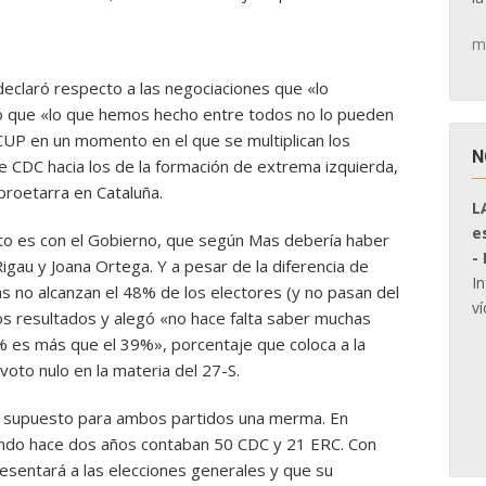
m
declaró respecto a las negociaciones que «lo
ó que «lo que hemos hecho entre todos no lo pueden
 CUP en un momento en el que se multiplican los
N
e CDC hacia los de la formación de extrema izquierda,
proetarra en Cataluña.
L
e
to es con el Gobierno, que según Mas debería haber
-
 Rigau y Joana Ortega. Y a pesar de la diferencia de
I
s no alcanzan el 48% de los electores (y no pasan del
ví
s resultados y alegó «no hace falta saber muchas
 es más que el 39%», porcentaje que coloca a la
to nulo en la materia del 27-S.
a supuesto para ambos partidos una merma. En
ndo hace dos años contaban 50 CDC y 21 ERC. Con
sentará a las elecciones generales y que su