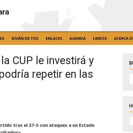
ara
ES
DIVÁN DE TEO
ENLACES
AGENDA
LIBROS
ACERCA D
la CUP le investirá y
B
podría repetir en las
B
po
H
H
D
artido tras el 27-S con ataques a un Estado
N
sultados».