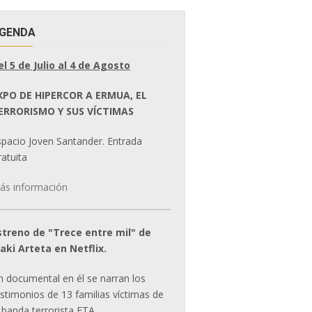
GENDA
el 5 de Julio al 4 de Agosto
XPO DE HIPERCOR A ERMUA, EL
ERRORISMO Y SUS VÍCTIMAS
spacio Joven Santander. Entrada
atuita
ás información
streno de "Trece entre mil" de
ñaki Arteta en Netflix.
n documental en él se narran los
estimonios de 13 familias víctimas de
 banda terrorista ETA.