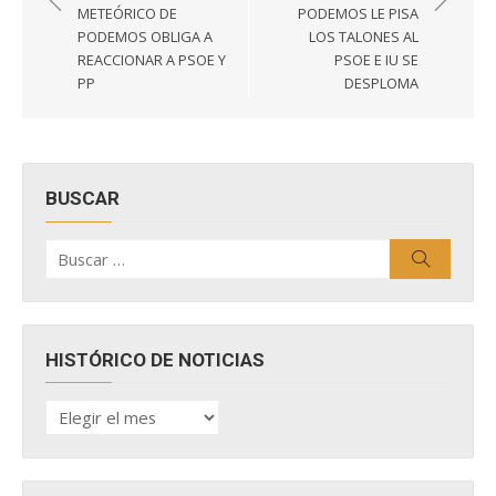
entradas
METEÓRICO DE
PODEMOS LE PISA
PODEMOS OBLIGA A
LOS TALONES AL
REACCIONAR A PSOE Y
PSOE E IU SE
PP
DESPLOMA
BUSCAR
Buscar
Buscar
por:
HISTÓRICO DE NOTICIAS
HISTÓRICO
DE
NOTICIAS