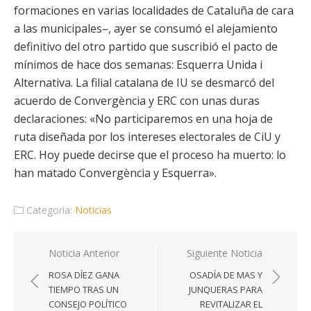
formaciones en varias localidades de Cataluña de cara
a las municipales–, ayer se consumó el alejamiento
definitivo del otro partido que suscribió el pacto de
mínimos de hace dos semanas: Esquerra Unida i
Alternativa. La filial catalana de IU se desmarcó del
acuerdo de Convergència y ERC con unas duras
declaraciones: «No participaremos en una hoja de
ruta diseñada por los intereses electorales de CiU y
ERC. Hoy puede decirse que el proceso ha muerto: lo
han matado Convergència y Esquerra».
Categoría:
Noticias
Navegación
Noticia Anterior
Siguiente Noticia
de
ROSA DÍEZ GANA
OSADÍA DE MAS Y
entradas
TIEMPO TRAS UN
JUNQUERAS PARA
CONSEJO POLÍTICO
REVITALIZAR EL