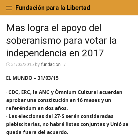
Skip
to
Fundación para la Libertad
content
Mas logra el apoyo del
soberanismo para votar la
independencia en 2017
31/03/2015
by
fundacion
/
EL MUNDO – 31/03/15
·
CDC, ERC, la ANC y Òmnium Cultural acuerdan
aprobar una constitución en 16 meses y un
referéndum en dos años.
· Las elecciones del 27-S serán consideradas
plebiscitarias, no habrá listas conjuntas y Unió se
queda fuera del acuerdo.