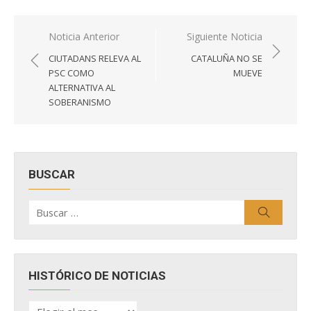
Navegación
Noticia Anterior
Siguiente Noticia
de
CIUTADANS RELEVA AL
CATALUÑA NO SE
entradas
PSC COMO
MUEVE
ALTERNATIVA AL
SOBERANISMO
BUSCAR
Buscar
Buscar
por:
HISTÓRICO DE NOTICIAS
HISTÓRICO