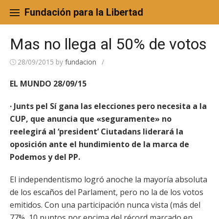
Skip
to
Fundación para la Libertad
content
Mas no llega al 50% de votos
28/09/2015
by
fundacion
/
EL MUNDO 28/09/15
· Junts pel Sí gana las elecciones pero necesita a la
CUP, que anuncia que «seguramente» no
reelegirá al ‘president’ Ciutadans liderará la
oposición ante el hundimiento de la marca de
Podemos y del PP.
El independentismo logró anoche la mayoría absoluta
de los escaños del Parlament, pero no la de los votos
emitidos. Con una participación nunca vista (más del
77%, 10 puntos por encima del récord marcado en