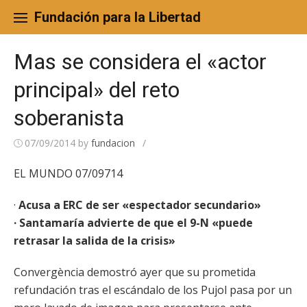
Skip
to
Fundación para la Libertad
content
Mas se considera el «actor
principal» del reto
soberanista
07/09/2014
by
fundacion
/
EL MUNDO 07/09714
·
Acusa a ERC de ser «espectador secundario»
· Santamaría advierte de que el 9-N «puede
retrasar la salida de la crisis»
Convergència demostró ayer que su prometida
refundación tras el escándalo de los Pujol pasa por un