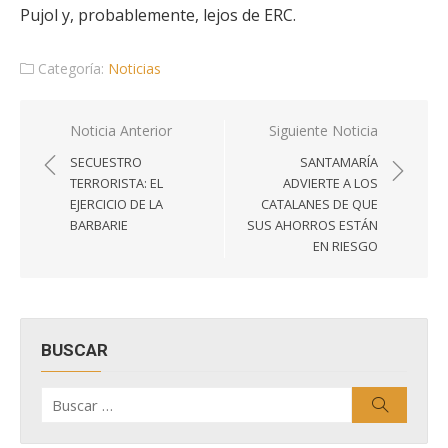
Pujol y, probablemente, lejos de ERC.
Categoría:
Noticias
Navegación
Noticia Anterior
Siguiente Noticia
de
SECUESTRO
SANTAMARÍA
entradas
TERRORISTA: EL
ADVIERTE A LOS
EJERCICIO DE LA
CATALANES DE QUE
BARBARIE
SUS AHORROS ESTÁN
EN RIESGO
BUSCAR
Buscar
Buscar
por: