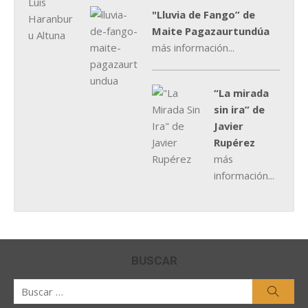
"Lluvia de Fango” de
Maite Pagazaurtundúa
más información...
“La mirada
sin ira” de
Javier
Rupérez
más
información...
BUSCAR
Buscar
Busca
por: