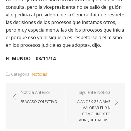
consulta, pero la vicepresidenta no se salió del guión.
«Le pediría al presidente de la Generalitat que respete
las decisiones de los procesos que instamos otros,
pero muy especialmente las de los procesos que inicia
él porque eso ya ni siquiera es respetarse a él mismo
en los procesos judiciales que adopta», dijo.
EL MUNDO – 08/11/14
Categoría:
Noticias
Navegación
Noticia Anterior
Siguiente Noticia
de
FRACASO COLECTIVO
LA ANC EXIGE A MAS
entradas
VALORAR EL 9-N
COMO UN ÉXITO
AUNQUE FRACASE