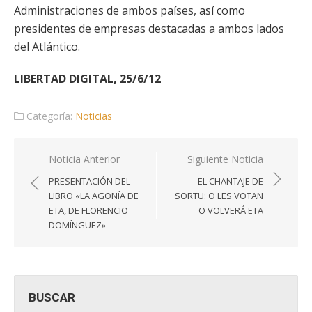
Administraciones de ambos países, así como
presidentes de empresas destacadas a ambos lados
del Atlántico.
LIBERTAD DIGITAL, 25/6/12
Categoría:
Noticias
Navegación
Noticia Anterior
Siguiente Noticia
de
PRESENTACIÓN DEL
EL CHANTAJE DE
entradas
LIBRO «LA AGONÍA DE
SORTU: O LES VOTAN
ETA, DE FLORENCIO
O VOLVERÁ ETA
DOMÍNGUEZ»
BUSCAR