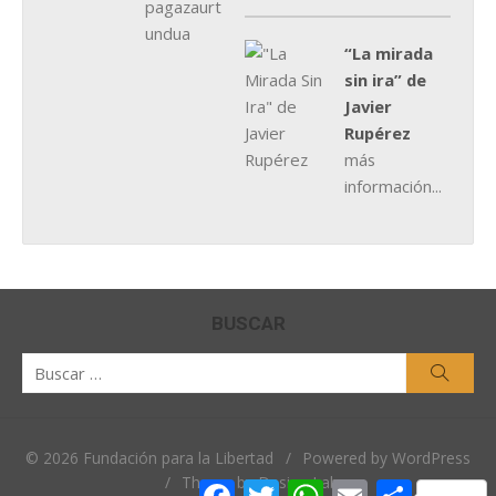
“La mirada
sin ira” de
Javier
Rupérez
más
información...
BUSCAR
Buscar
Busca
por:
© 2026 Fundación para la Libertad
/
Powered by WordPress
/
Theme by Design Lab
Facebook
Twitter
WhatsApp
Email
Comparti