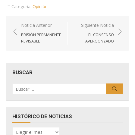
Categoría:
Opinión
Navegación
Noticia Anterior
Siguiente Noticia
de
PRISIÓN PERMANENTE
EL CONSENSO
entradas
REVISABLE
AVERGONZADO
BUSCAR
Buscar
Buscar
por:
HISTÓRICO DE NOTICIAS
HISTÓRICO
DE