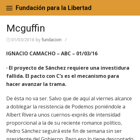
Skip
to
Fundación para la Libertad
content
Mcguffin
01/03/2016
by
fundacion
/
IGNACIO CAMACHO – ABC – 01/03/16
· El proyecto de Sánchez requiere una investidura
fallida. El pacto con C’s es el mecanismo para
hacer avanzar la trama.
De ésta no va ser. Salvo que de aquí al viernes alcance
a doblegar la resistencia de Podemos poniéndole a
Albert Rivera unos cuernos-exprés de intensidad
proporcional a la de su reciente romance político,
Pedro Sánchez seguirá este fin de semana sin ser
presidente del Gobierno. Pero eso lo tiene descontado