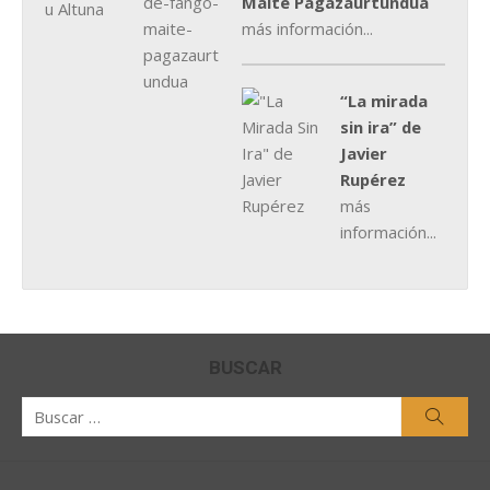
Maite Pagazaurtundúa
más información...
“La mirada
sin ira” de
Javier
Rupérez
más
información...
BUSCAR
Buscar
Busca
por: