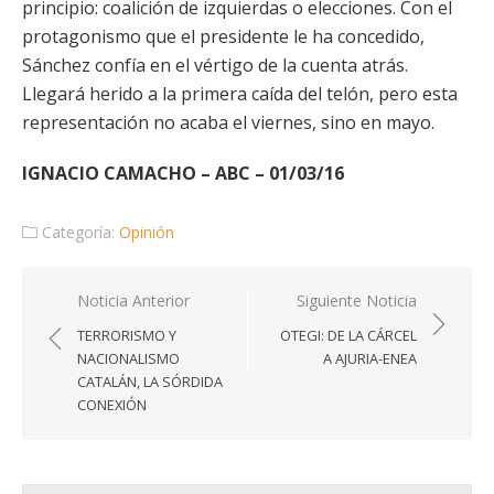
principio: coalición de izquierdas o elecciones. Con el
protagonismo que el presidente le ha concedido,
Sánchez confía en el vértigo de la cuenta atrás.
Llegará herido a la primera caída del telón, pero esta
representación no acaba el viernes, sino en mayo.
IGNACIO CAMACHO – ABC – 01/03/16
Categoría:
Opinión
Navegación
Noticia Anterior
Siguiente Noticia
de
TERRORISMO Y
OTEGI: DE LA CÁRCEL
entradas
NACIONALISMO
A AJURIA-ENEA
CATALÁN, LA SÓRDIDA
CONEXIÓN