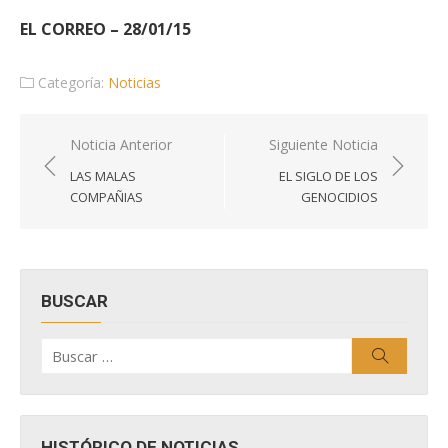
EL CORREO – 28/01/15
Categoría:
Noticias
Navegación
Noticia Anterior
Siguiente Noticia
de
LAS MALAS
EL SIGLO DE LOS
entradas
COMPAÑIAS
GENOCIDIOS
BUSCAR
Buscar
Buscar
por:
HISTÓRICO DE NOTICIAS