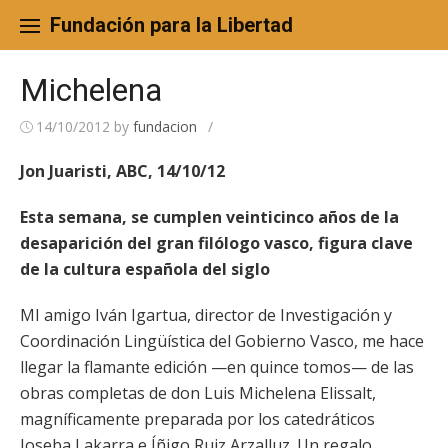
Skip
to
Fundación para la Libertad
content
Michelena
14/10/2012
by
fundacion
/
Jon Juaristi, ABC, 14/10/12
Esta semana, se cumplen veinticinco años de la
desaparición del gran filólogo vasco, figura clave
de la cultura española del siglo
MI amigo Iván Igartua, director de Investigación y
Coordinación Lingüística del Gobierno Vasco, me hace
llegar la flamante edición —en quince tomos— de las
obras completas de don Luis Michelena Elissalt,
magníficamente preparada por los catedráticos
Joseba Lakarra e Íñigo Ruiz Arzalluz. Un regalo