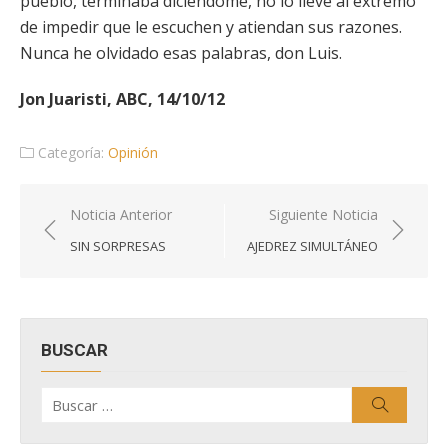
pueblo, terminaba diciéndome, no lo lleve al extremo
de impedir que le escuchen y atiendan sus razones.
Nunca he olvidado esas palabras, don Luis.
Jon Juaristi, ABC, 14/10/12
Categoría:
Opinión
Navegación
Noticia Anterior
Siguiente Noticia
de
SIN SORPRESAS
AJEDREZ SIMULTÁNEO
entradas
BUSCAR
Buscar
Buscar
por: