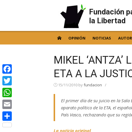
Skip
to
Fundación p
content
la Libertad
OPINIÓN
NOTICIAS
AUTOR
MIKEL ‘ANTZA’ 
ETA A LA JUSTI
Facebook
15/11/2010
by
fundacion
/
Twitter
El primer día de su juicio en la Sala
WhatsApp
aparato político de la ETA, el españo
Email
País Vasco, rechazando que su región
Compartir
La noticia original