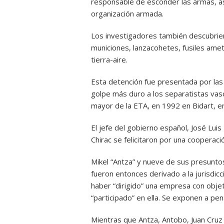
responsable de esconder las armas, a
organización armada.
Los investigadores también descubri
municiones, lanzacohetes, fusiles amet
tierra-aire.
Esta detención fue presentada por las
golpe más duro a los separatistas va
mayor de la ETA, en 1992 en Bidart, en 
El jefe del gobierno español, José Lui
Chirac se felicitaron por una cooperaci
Mikel “Antza” y nueve de sus presunto
fueron entonces derivado a la jurisdic
haber “dirigido” una empresa con objet
“participado” en ella. Se exponen a pe
Mientras que Antza, Antobo, Juan Cru