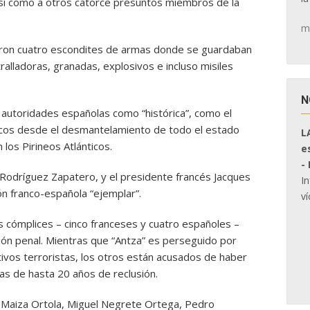
sí como a otros catorce presuntos miembros de la
m
eron cuatro escondites de armas donde se guardaban
ralladoras, granadas, explosivos e incluso misiles
N
 autoridades españolas como “histórica”, como el
scos desde el desmantelamiento de todo el estado
L
los Pirineos Atlánticos.
e
-
s Rodríguez Zapatero, y el presidente francés Jacques
I
ón franco-española “ejemplar”.
ví
s cómplices – cinco franceses y cuatro españoles –
ción penal. Mientras que “Antza” es perseguido por
ivos terroristas, los otros están acusados de haber
nas de hasta 20 años de reclusión.
z Maiza Ortola, Miguel Negrete Ortega, Pedro