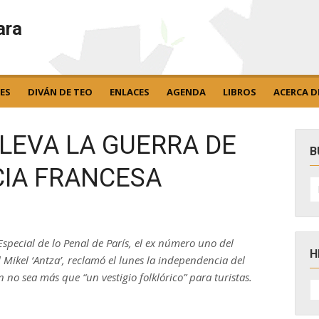
ara
ES
DIVÁN DE TEO
ENLACES
AGENDA
LIBROS
ACERCA D
LLEVA LA GUERRA DE
B
CIA FRANCESA
B
po
 Especial de lo Penal de París, el ex número uno del
H
l Mikel ‘Antza’, reclamó el lunes la independencia del
 no sea más que “un vestigio folklórico” para turistas.
H
D
N