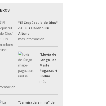
IBROS
"El Crepúsculo de Dios"
de Luis Haranburu
Altuna
más información...
"Lluvia de
Fango” de
Maite
Pagazaurt
undúa
más
formación...
“La mirada sin ira” de