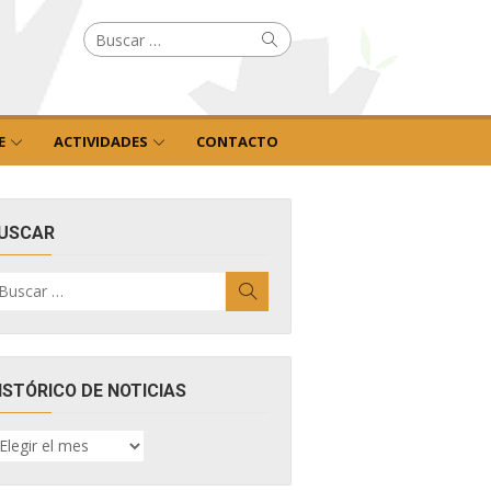
Buscar
Buscar
por:
E
ACTIVIDADES
CONTACTO
USCAR
uscar
Buscar
r:
ISTÓRICO DE NOTICIAS
ISTÓRICO
E
OTICIAS