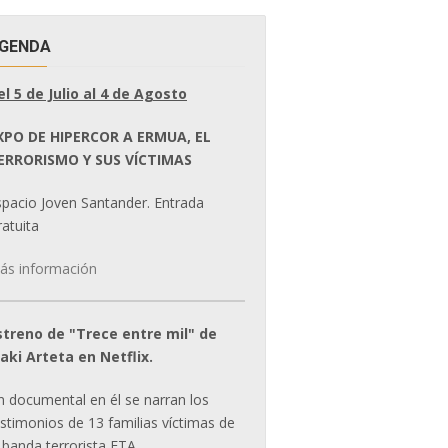
GENDA
el 5 de Julio al 4 de Agosto
XPO DE HIPERCOR A ERMUA, EL
ERRORISMO Y SUS VÍCTIMAS
spacio Joven Santander. Entrada
atuita
ás información
streno de "Trece entre mil" de
ñaki Arteta en Netflix.
n documental en él se narran los
estimonios de 13 familias víctimas de
 banda terrorista ETA.