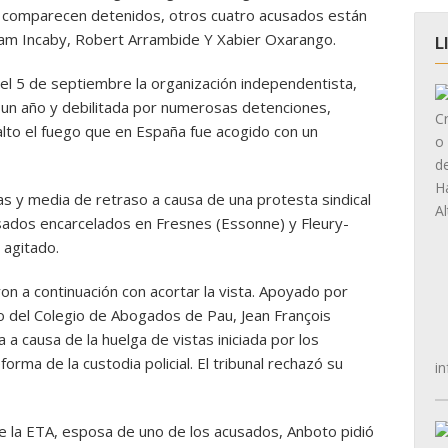
la comparecen detenidos, otros cuatro acusados están
riam Incaby, Robert Arrambide Y Xabier Oxarango.
L
el 5 de septiembre la organización independentista,
 un año y debilitada por numerosas detenciones,
alto el fuego que en España fue acogido con un
ras y media de retraso a causa de una protesta sindical
cusados encarcelados en Fresnes (Essonne) y Fleury-
 agitado.
 a continuación con acortar la vista. Apoyado por
o del Colegio de Abogados de Pau, Jean François
a a causa de la huelga de vistas iniciada por los
rma de la custodia policial. El tribunal rechazó su
in
de la ETA, esposa de uno de los acusados, Anboto pidió