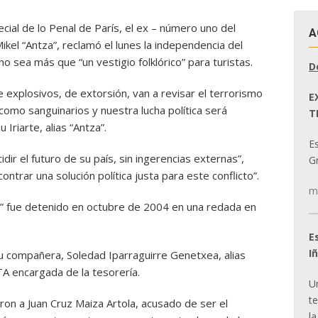
pecial de lo Penal de París, el ex – número uno del
A
Mikel “Antza”, reclamó el lunes la independencia del
o sea más que “un vestigio folklórico” para turistas.
D
explosivos, de extorsión, van a revisar el terrorismo
E
como sanguinarios y nuestra lucha política será
T
Iriarte, alias “Antza”.
E
r el futuro de su país, sin ingerencias externas”,
Gr
trar una solución política justa para este conflicto”.
m
a” fue detenido en octubre de 2004 en una redada en
E
I
u compañera, Soledad Iparraguirre Genetxea, alias
TA encargada de la tesorería.
U
t
on a Juan Cruz Maiza Artola, acusado de ser el
la