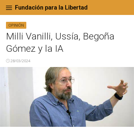
Skip
to
Fundación para la Libertad
content
OPINIÓN
Milli Vanilli, Ussía, Begoña
Gómez y la IA
28/03/2024