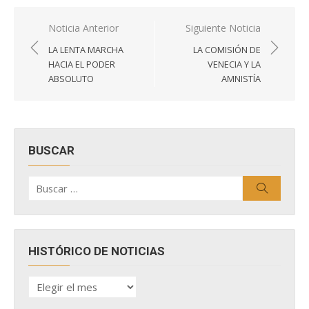
Navegación
Noticia Anterior
Siguiente Noticia
de
LA LENTA MARCHA
LA COMISIÓN DE
entradas
HACIA EL PODER
VENECIA Y LA
ABSOLUTO
AMNISTÍA
BUSCAR
Buscar
Buscar
por:
HISTÓRICO DE NOTICIAS
HISTÓRICO
DE
NOTICIAS