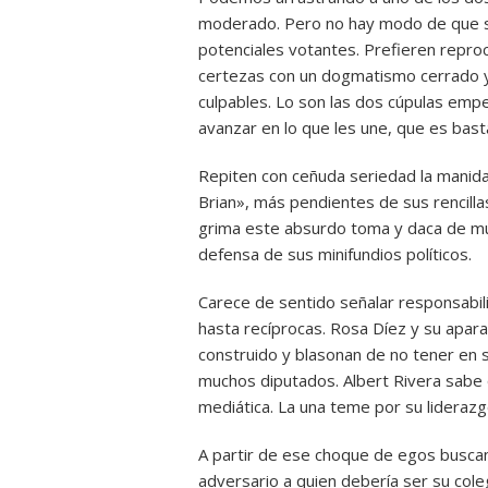
moderado. Pero no hay modo de que s
potenciales votantes. Prefieren repro
certezas con un dogmatismo cerrado y n
culpables. Lo son las dos cúpulas emp
avanzar en lo que les une, que es bas
Repiten con ceñuda seriedad la manida
Brian», más pendientes de sus rencill
grima este absurdo toma y daca de mut
defensa de sus minifundios políticos.
Carece de sentido señalar responsabi
hasta recíprocas. Rosa Díez y su apara
construido y blasonan de no tener en 
muchos diputados. Albert Rivera sabe q
mediática. La una teme por su lideraz
A partir de ese choque de egos buscan
adversario a quien debería ser su cole