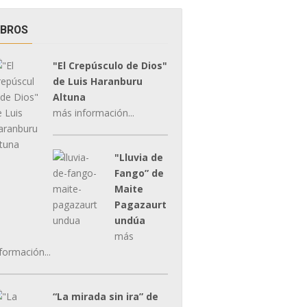
IBROS
"El Crepúsculo de Dios"
de Luis Haranburu
Altuna
más información...
"Lluvia de
Fango” de
Maite
Pagazaurt
undúa
más
formación...
“La mirada sin ira” de