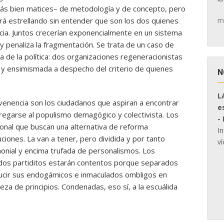
–más bien matices– de metodología y de concepto, pero
m
rá estrellando sin entender que son los dos quienes
cia. Juntos crecerían exponencialmente en un sistema
 y penaliza la fragmentación. Se trata de un caso de
a de la política: dos organizaciones regeneracionistas
a y ensimismada a despecho del criterio de quienes
N
L
enencia son los ciudadanos que aspiran a encontrar
e
regarse al populismo demagógico y colectivista. Los
-
ional que buscan una alternativa de reforma
I
ciones. La van a tener, pero dividida y por tanto
ví
onial y encima trufada de personalismos. Los
s dos partiditos estarán contentos porque separados
ucir sus endogámicos e inmaculados ombligos en
za de principios. Condenadas, eso sí, a la escuálida