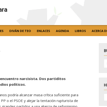
ara
ES
DIVÁN DE TEO
ENLACES
AGENDA
LIBROS
ACERCA D
a
B
B
po
sencuentro narcisista. Dos partiditos
dios políticos.
H
os podría alcanzar masa crítica suficiente para
H
D
PP o el PSOE y alejar la tentación rupturista de
N
 grandes partidos a una alianza de reformismo