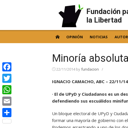
Skip
to
Fundación p
content
la Libertad
OPINIÓN
NOTICIAS
AUTOR
Minoría absolut
22/11/2014
by
fundacion
/
Facebook
IGNACIO CAMACHO, ABC – 22/11/14
Twitter
· El de UPyD y Ciudadanos es un de
WhatsApp
defendiendo sus escuálidos minifun
Email
Un bloque electoral de UPyD y Ciudadan
formar una mayoría de gobierno con el 
Compartir
Podemos arrastrando a uno de los dos