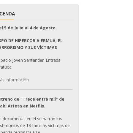
GENDA
el 5 de Julio al 4 de Agosto
XPO DE HIPERCOR A ERMUA, EL
ERRORISMO Y SUS VÍCTIMAS
spacio Joven Santander. Entrada
atuita
ás información
streno de "Trece entre mil" de
ñaki Arteta en Netflix.
n documental en él se narran los
estimonios de 13 familias víctimas de
 banda terrorista ETA.