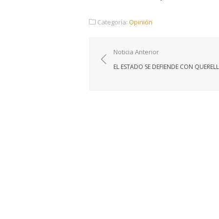
Categoría:
Opinión
Navegación
Noticia Anterior
de
EL ESTADO SE DEFIENDE CON QUEREL
entradas