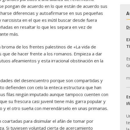
e pongan de acuerdo en lo que están de acuerdo sus
charse diferencias y autoafirmarse en sus pequeñas
A
arcisista en el que es inútil buscar desde fuera
eñadas en resaltar lo que les separa en vez de
D
tante más.
E
T
 broma de los frentes palestinos de «La vida de
as que de hacer frente a los romanos. Empieza a dar
E
uos afeamientos y esta irracional obstinación en la
Gr
m
lidades del desencuentro porque son compartidas y
to defienden con celo la enteca estructura que han
sus filas ningún imputado aunque tampoco cuenten con
E
ue su frescura casi juvenil tiene más garra popular y
I
go y el otro sueña con merendárselo en unas primarias.
U
 coartadas para disimular el afán de tomar por
t
ga. Si tuviesen voluntad cierta de acercamiento
la