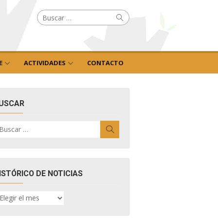
Buscar
Buscar
por:
E
ACTIVIDADES
CONTACTO
USCAR
uscar
Buscar
r:
ISTÓRICO DE NOTICIAS
ISTÓRICO
E
OTICIAS