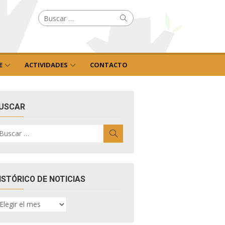
Buscar
Buscar
por:
E
ACTIVIDADES
CONTACTO
USCAR
uscar
Buscar
r:
ISTÓRICO DE NOTICIAS
ISTÓRICO
E
OTICIAS