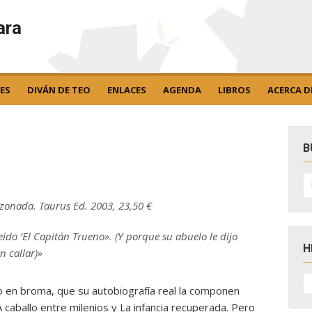
ara
ES
DIVÁN DE TEO
ENLACES
AGENDA
LIBROS
ACERCA D
B
B
po
zonada. Taurus Ed. 2003, 23,50 €
ído ‘El Capitán Trueno». (Y porque su abuelo le dijo
H
 callar)»
H
D
 en broma, que su autobiografía real la componen
N
caballo entre milenios y La infancia recuperada. Pero