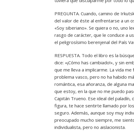
tuviera que disculparme por todo lo qu
PREGUNTA. Cuando, camino de Irkutsk
del valor de éste al enfrentarse a un os
«Soy siberiano». Se quiera o no, uno le
rasgo de carácter, que le conduce a 
el peligrosísimo berenjenal del País Va
RESPUESTA. Todo el libro es la búsqu
dice: «¡Cómo has cambiado!», y sin emb
que me lleva a implicarme. La vida me f
problema vasco, pero no ha habido más
romántica, esa añoranza, de alguna ma
que estoy, en la que no me puedo pasear
Capitán Trueno. Ese ideal del paladín, 
figura, te hace sentirte llamado por l
seguro. Además, aunque soy muy indivi
preocupado mucho siempre, me siento c
individualista, pero no aislacionista.