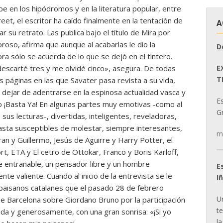
e en los hipódromos y en la literatura popular, entre
et, el escritor ha caído finalmente en la tentación de
A
su retrato. Las publica bajo el título de Mira por
roso, afirma que aunque al acabarlas le dio la
D
a sólo se acuerda de lo que se dejó en el tintero.
E
escarté tres y me olvidé cinco», asegura. De todas
T
 páginas en las que Savater pasa revista a su vida,
in dejar de adentrarse en la espinosa actualidad vasca y
E
o ¡Basta Ya! En algunas partes muy emotivas -como al
Gr
 sus lecturas-, divertidas, inteligentes, reveladoras,
asta susceptibles de molestar, siempre interesantes,
m
an y Guillermo, Jesús de Aguirre y Harry Potter, el
ort, ETA y El cetro de Ottokar, Franco y Boris Karloff,
 entrañable, un pensador libre y un hombre
E
nte valiente. Cuando al inicio de la entrevista se le
I
 paisanos catalanes que el pasado 28 de febrero
U
de Barcelona sobre Giordano Bruno por la participación
t
da y generosamente, con una gran sonrisa: «¡Si yo
la