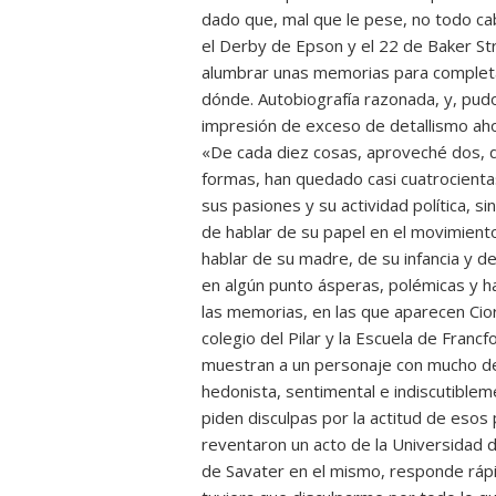
dado que, mal que le pese, no todo cab
el Derby de Epson y el 22 de Baker Stre
alumbrar unas memorias para completar 
dónde. Autobiografía razonada, y, pudo
impresión de exceso de detallismo ahor
«De cada diez cosas, aproveché dos, d
formas, han quedado casi cuatrocientas
sus pasiones y su actividad política, s
de hablar de su papel en el movimient
hablar de su madre, de su infancia y de
en algún punto ásperas, polémicas y h
las memorias, en las que aparecen Cior
colegio del Pilar y la Escuela de Francf
muestran a un personaje con mucho de
hedonista, sentimental e indiscutibleme
piden disculpas por la actitud de esos
reventaron un acto de la Universidad 
de Savater en el mismo, responde rápi