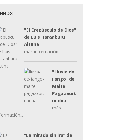
IBROS
"El Crepúsculo de Dios"
de Luis Haranburu
Altuna
más información...
"Lluvia de
Fango” de
Maite
Pagazaurt
undúa
más
formación...
“La mirada sin ira” de