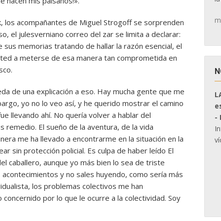
e hacen mis paisanos!».
m
, los acompañantes de Miguel Strogoff se sorprenden
o, el julesverniano correo del zar se limita a declarar:
e sus memorias tratando de hallar la razón esencial, el
usted a meterse de esa manera tan comprometida en
sco.
N
eda de una explicación a eso. Hay mucha gente que me
L
argo, yo no lo veo así, y he querido mostrar el camino
e
ue llevando ahí. No quería volver a hablar del
-
 remedio. El sueño de la aventura, de la vida
I
nera me ha llevado a encontrarme en la situación en la
ví
 sin protección policial. Es culpa de haber leído El
del caballero, aunque yo más bien lo sea de triste
os acontecimientos y no sales huyendo, como sería más
dualista, los problemas colectivos me han
oncernido por lo que le ocurre a la colectividad. Soy