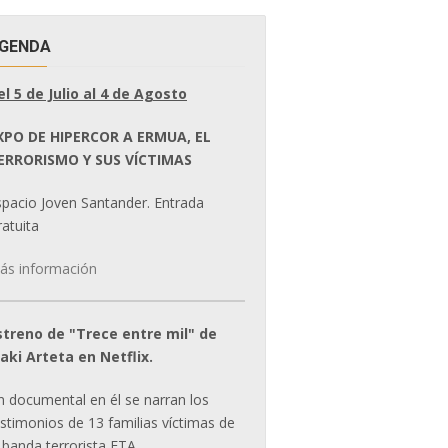
GENDA
el 5 de Julio al 4 de Agosto
XPO DE HIPERCOR A ERMUA, EL
ERRORISMO Y SUS VÍCTIMAS
spacio Joven Santander. Entrada
atuita
ás información
streno de "Trece entre mil" de
ñaki Arteta en Netflix.
n documental en él se narran los
estimonios de 13 familias víctimas de
 banda terrorista ETA.