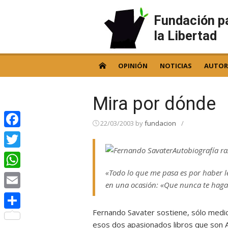
Skip
to
Fundación p
content
la Libertad
OPINIÓN
NOTICIAS
AUTOR
Mira por dónde
22/03/2003
by
fundacion
/
Facebook
Autobiografía ra
Twitter
«Todo lo que me pasa es por haber le
WhatsApp
en una ocasión: «Que nunca te hagan
Email
Fernando Savater sostiene, sólo medio
Compartir
esos dos apasionados libros que son A 