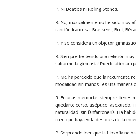
P. Ni Beatles ni Rolling Stones.
R. No, musicalmente no he sido muy afic
canción francesa, Brassens, Brel, Béca
P. Y se considera un objetor gimnástico
R. Siempre he tenido una relación muy
saltarme la gimnasia! Puedo afirmar que
P. Me ha parecido que la recurrente refe
modalidad sin manos- es una manera c
R. En unas memorias siempre tienes m
quedarte corto, aséptico, asexuado. He
naturalidad, sin fanfarronería. Ha habi
creo que haya vida después de la muer
P. Sorprende leer que la filosofía no ha