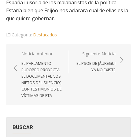
España ilusoria de los malabaristas de la política.
Estaría bien que Feijóo nos aclarara cuál de ellas es la
que quiere gobernar.
Categoría:
Destacados
Navegación
Noticia Anterior
Siguiente Noticia
de
EL PARLAMENTO
EL PSOE DE JÁUREGUI
entradas
EUROPEO PROYECTA
YA NO EXISTE
EL DOCUMENTAL ‘LOS
NIETOS DEL SILENCIO’,
CON TESTIMONIOS DE
VÍCTIMAS DE ETA
BUSCAR