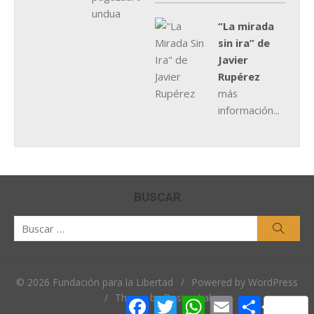
“La mirada
sin ira” de
Javier
Rupérez
más
información...
BUSCAR
Buscar
Busca
por:
© 2026 Fundación para la Libertad
/
Powered by WordPress
/
Theme by Design Lab
Facebook
Twitter
WhatsApp
Email
Comparti