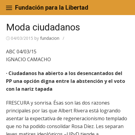
Skip
to
Fundación para la Libertad
content
Moda ciudadanos
04/03/2015
by
fundacion
/
ABC 04/03/15
IGNACIO CAMACHO
· Ciudadanos ha abierto a los desencantados del
PP una opción digna entre la abstención y el voto
con la nariz tapada
FRESCURA y sonrisa. Ésas son las dos razones
principales por las que Albert Rivera está logrando
asentar la expectativa de regeneracionismo templado
que no ha podido consolidar Rosa Díez. Les separan
leves matices ideológicos –UPyD tiende a