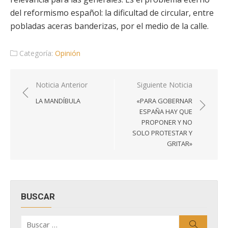
del reformismo español: la dificultad de circular, entre
pobladas aceras banderizas, por el medio de la calle.
Categoría:
Opinión
Navegación
Noticia Anterior
Siguiente Noticia
de
LA MANDÍBULA
«PARA GOBERNAR
entradas
ESPAÑA HAY QUE
PROPONER Y NO
SOLO PROTESTAR Y
GRITAR»
BUSCAR
Buscar
Buscar
por: