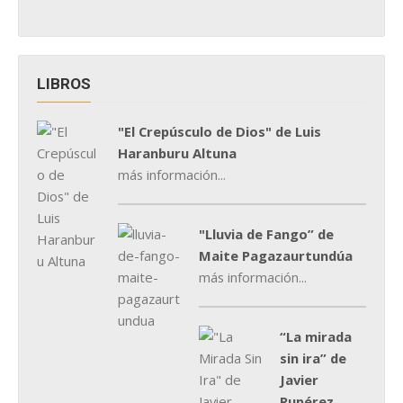
LIBROS
"El Crepúsculo de Dios" de Luis
Haranburu Altuna
más información...
"Lluvia de Fango” de
Maite Pagazaurtundúa
más información...
“La mirada
sin ira” de
Javier
Rupérez