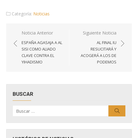
Categoría:
Noticias
Navegación
Noticia Anterior
Siguiente Noticia
de
ESPAÑA AGASAJA A AL
AL FINAL IU
entradas
SISI COMO ALIADO
RESUCITARÁ Y
CLAVE CONTRA EL
ACOGERÁ A LOS DE
YIHADISMO
PODEMOS
BUSCAR
Buscar
Buscar
por: